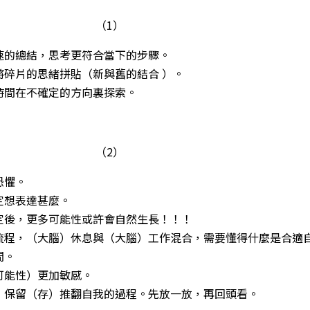
（1）
速的總結，思考更符合當下的步驟。
將碎片的思緒拼貼（新與舊的結合 ）。
時間在不確定的方向裏探索。
（2）
恐懼。
定想表達甚麼。
定後，更多可能性或許會自然生長！！！
流程，（大腦）休息與（大腦）工作混合，需要懂得什麼是合適
間。
可能性）更加敏感。
，保留（存）推翻自我的過程。先放一放，再回頭看。