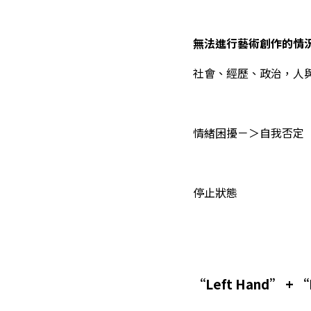
無法進行藝術創作的情
社會、經歷、政治，人
情緒困擾－＞自我否定
停止狀態
“Left Hand” + “