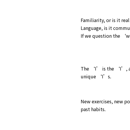
Familiarity, or is it re
Language, is it commu
If we question the ‘
The ‘I’ is the ‘I’, a
unique ‘I’s.
New exercises, new poss
past habits.