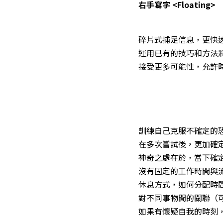
右手寫字 <Floating>
碎片式捕足信息，更快
運用已有的技巧和方法
接受更多可能性，允許
訓練自己克服不確定的
在多次嘗試後，更加確
神奇之處在於，當下確
沒有固定的工作時間與
休息方式，如何分配時
對不同事物間的關聯（
如果有懷疑自我的時刻