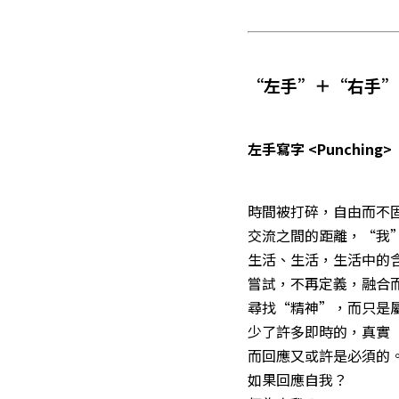
“左手”＋“右手”＜
左手寫字 <Punching>
時間被打碎，自由而不
交流之間的距離，“我
生活、生活，生活中的
嘗試，不再定義，融合
尋找“精神”，而只是
少了許多即時的，真實
而回應又或許是必須的
如果回應自我？