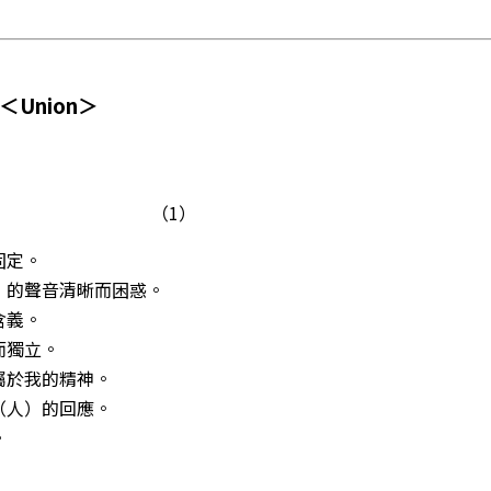
Union＞
（1）
固定。
”的聲音清晰而困惑。
含義。
而獨立。
屬於我的精神。
（人）的回應。
。