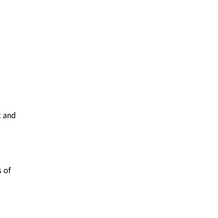
t and
s of