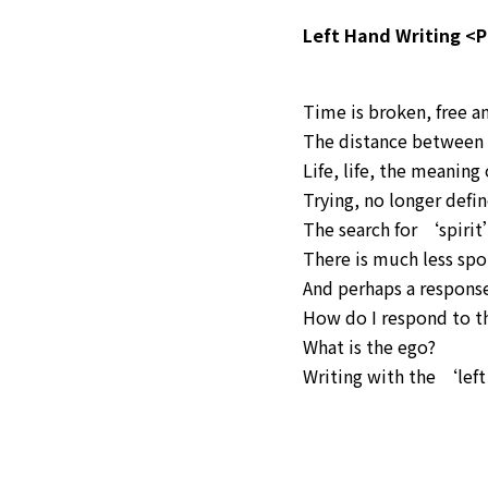
Left Hand Writing <
Time is broken, free a
The distance between 
Life, life, the meaning 
Trying, no longer defi
The search for ‘spirit
There is much less spo
And perhaps a response
How do I respond to t
What is the ego?
Writing with the ‘left 