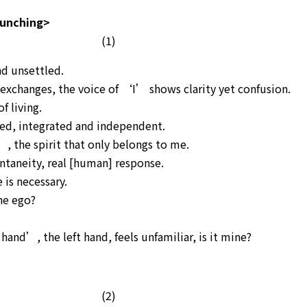
Punching>
(1)
nd unsettled.
exchanges, the voice of ‘I’ shows clarity yet confusion.
of living.
ned, integrated and independent.
’, the spirit that only belongs to me.
ntaneity, real [human] response.
 is necessary.
he ego?
hand’, the left hand, feels unfamiliar, is it mine?
(2)