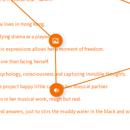
w lives in Hong Kong.
dying drama as a playwright.
stic expressions allows her a moment of freedom.
ore than facing herself.
sychology, consciousness and capturing invisible thoughts.
 project happy little cat with her musical partner.
on in her musical work, rough but real.
nd answers, just to stirs the muddy water in the black and w