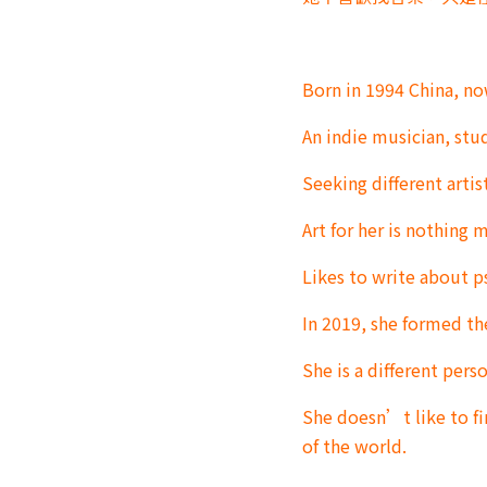
Born in 1994 China, no
An indie musician, stu
Seeking different arti
Art for her is nothing m
Likes to write about p
In 2019, she formed the
She is a different pers
She doesn’t like to fi
of the world.