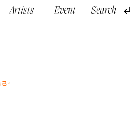
Artists
Event
自己。