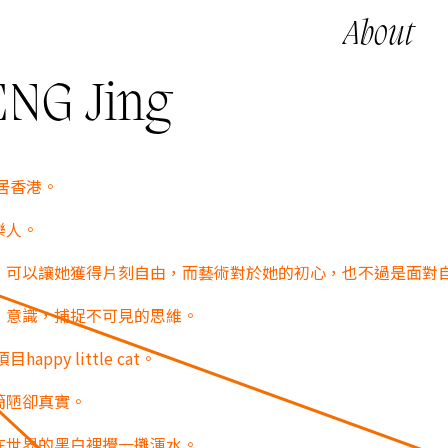
About
NG Jing
現居香港。
樂人。
，可以讓她獲得片刻自由，而藝術對於她的初心，也不過是面對
，意識，捕捉不可見的思維。
ppy little cat。
簡陋卻真實。
在世界的黑白裡攪一攤渾水。