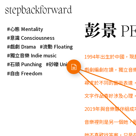
stepbackforward
彭景 PE
心態 Mentality
意識 Consciousness
戲劇 Drama
流動 Floating
獨立音樂 Indie music
1994年出生於中國，
石頭 Punching
砂礫 Union
戲劇編劇在讀，獨立音
自由 Freedom
尋求於不同的藝術表達
文字作品喜好涉及心理
2019年與音樂夥伴組成項目ha
音樂裡則是另一個她，
她不喜歡找答案，只是