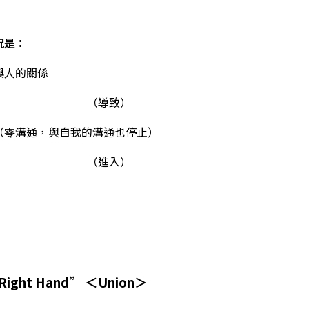
況是：
與人的關係
（導致）
（零溝通，與自我的溝通也停止）
（進入）
Right Hand” ＜Union＞