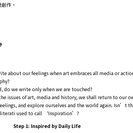
是創作。
e
ite about our feelings when art embraces all media or actio
aphy?
d, do we write only when we are touched?
he issues of art, media and history, we shall return to our 
eelings, and explore ourselves and the world again. Isn’t th
literati used to call ‘Inspiration’?
Step 1: Inspired by Daily Life