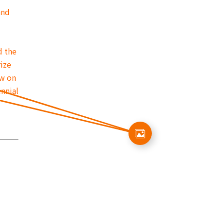
and
d the
ize
ew on
nnial