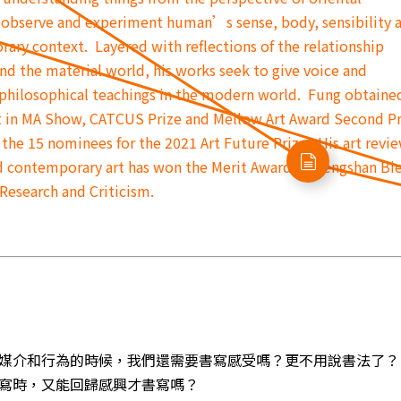
 observe and experiment human’s sense, body, sensibility 
rary context. Layered with reflections of the relationship
and the material world, his works seek to give voice and
 philosophical teachings in the modern world. Fung obtaine
t in MA Show, CATCUS Prize and Mellow Art Award Second Pr
 the 15 nominees for the 2021 Art Future Prize. His art revi
nd contemporary art has won the Merit Award of Hengshan Bie
 Research and Criticism.
媒介和行為的時候，我們還需要書寫感受嗎？更不用說書法了？
寫時，又能回歸感興才書寫嗎？