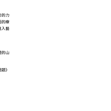
術的力
面的療
進入藝
煙的山
問題》