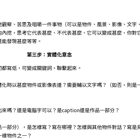
地觀察、苦思及咀嚼一件事物（可以是物件、風景、影像、文字
向內挖，思考它代表甚麼、不代表甚麼、它可以變成甚麼、你對
還能發現甚麼等等。
第三步：實體化意念
切都寫低，可變成關鍵詞，聯繫起來。
體化時以甚麼物件或影像表達？需要輔以文字嗎？（如否，則是
來嗎？還是電腦字可以？是caption還是作品一部分？
品一部分），是怎樣寫？寫在哪裡？怎樣與其他物件對話？寫是
一樣物件之一？