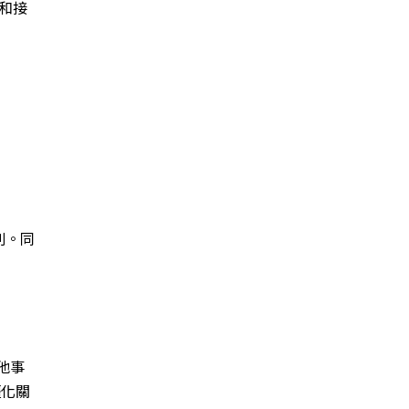
和接
別。同
他事
僵化關