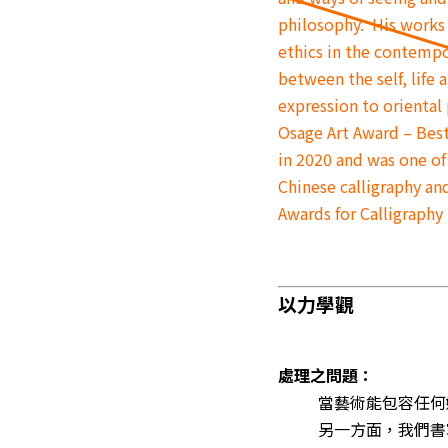
philosophy. His works
ethics in the contempo
between the self, life 
expression to oriental
Osage Art Award – Bes
in 2020 and was one of
Chinese calligraphy a
Awards for Calligraphy
以力學觀
處理之問題：
當藝術能包容任何
另一方面，我們書