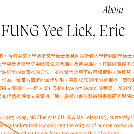
About
NG Yee Lick, Eric
香港，香港中文大學藝術文學碩士及英國萊斯特大學博物館學碩士
大學專業進修學院中國書法文憑課程及普通課程。其藝術實踐多
起源以至觀看事物的方法，並在當代語境下觀察和實驗人類理智
作為一種東方藝術的當代呈現。馮氏於2020年分別獲得「奧沙
學碩士——鮮人獎」及Mellow Art Award 優等獎，2021
與當代藝術評論文章獲得「第一屆橫山書法藝術館書藝研究與評
 Hong Kong, MA Fine Arts CUHK & MA Leicester), currently l
articular interest in exploring the origins of human conscio
 understanding things from the perspective of oriental