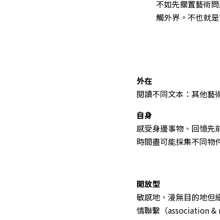
不如先擱置藝術問
觸外界。不也就是
外在
閱讀不同文本：其他藝
自身
感受身邊事物、回憶先
時間盡可能採集不同物
開放型
敏感地、漫無目的地但細
情聯繫（associatio