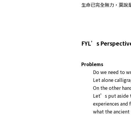
生命已完全無力，莫說
FYL’s Perspectiv
Problems
Do we need to wr
Let alone calligr
On the other han
Let’s put aside t
experiences and f
what the ancient 