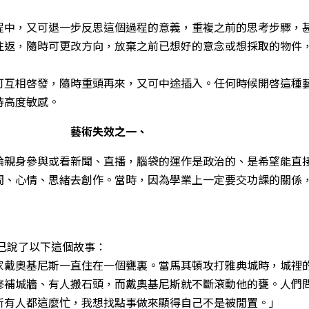
程中，又可退一步反思這個過程的意義，重複之前的思考步驟，
往返，隨時可更改方向，放棄之前已想好的意念或想採取的物件
可互相啓發，隨時重頭再來，又可中途插入。任何時候開啓這種
持高度敏感。
藝術失效之一、
論親身參與或看新聞、直播，腦袋的運作是政治的、是希望能直
間、心情、思緒去創作。當時，因為學業上一定要交功課的關係
自己說了以下這個故事：
家戴奧基尼斯一直住在一個甕裏。當馬其頓攻打雅典城時，城裡
修補城牆、有人搬石頭，而戴奧基尼斯就不斷滾動他的甕。人們
所有人都這麼忙，我想找點事做來顯得自己不是被閒置。」