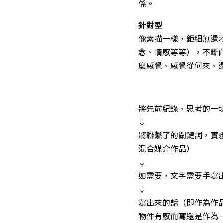
係。
針對型
像素描一樣，鉅細無遺
念、情感等等），不斷
麼感覺、感覺從何來、
將先前紀錄、思考的一
↓
將聯繫了的關鍵詞，實
混合媒介作品）
↓
如需要，文字需要手寫出
↓
寫出來的話（即作為作
物件有感而寫還是作為