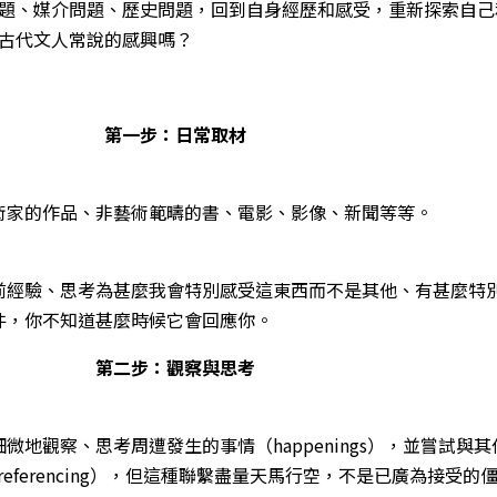
題、媒介問題、歷史問題，回到自身經歷和感受，重新探索自己
古代文人常說的感興嗎？
第一步：日常取材
術家的作品、非藝術範疇的書、電影、影像、新聞等等。
前經驗、思考為甚麼我會特別感受這東西而不是其他、有甚麼特
件，你不知道甚麼時候它會回應你。
第二步：觀察與思考
微地觀察、思考周遭發生的事情（happenings），並嘗試與其
n & referencing），但這種聯繫盡量天馬行空，不是已廣為接受的