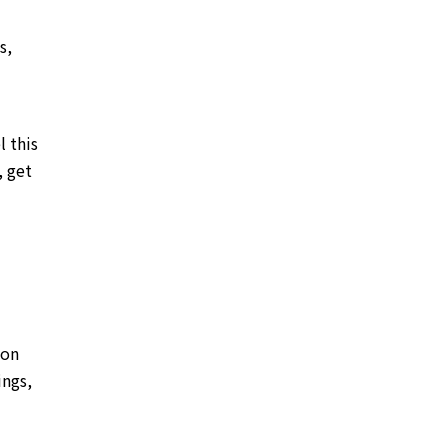
s,
l this
, get
 on
ings,