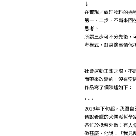
↓
在實現／處理物料的過
第一、二步，不斷來回
思考。
所謂三步可不分先後，
考模式，對身邊事情保
社會運動正酣之際，不
而帶來改變的，沒有空
作品寫了個陳述如下：
* * *
2019年下旬起，我跟
傳說希臘的犬儒派哲學
各忙於抵禦外敵：有人
做甚麼，他說：「我見