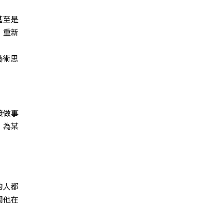
甚至是
，重新
藝術思
接做事
，為某
的人都
問他在