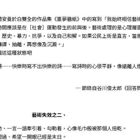
周安曼於白雙全的作品集《噩夢牆紙》中的寫到「我始終相信藝
時間應該是在［社會］運動發生的前與後。藝術處理的是心理層
、歷史、暴力、抗爭，以及自己和解。如果公民上街是直言，當
轉譯、抽離，再想像及沉澱。」
描述這種狀態吧
詩⋯⋯快樂時寫不出快樂的詩⋯⋯寫詩時的心很平靜，像遠離人
─ 節錄自谷川俊太郎《回答
藝術失效之二、
動、一言一語牽引着、勾勒着，心像毛巾般被那個人扭乾。
間過、希望一開眼已經是末日。