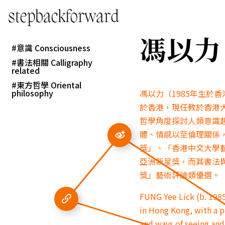
stepbackforward
馮以力 FU
意識 Consciousness
書法相關 Calligraphy
related
東方哲學 Oriental
philosophy
馮以力（1985年生於
於香港，現任教於香港
哲學角度探討人類意識
體、情感以至倫理關係，
獎」、「香港中文大學藝術文
亞洲新星獎，而其書法
獎」藝術評論類優選。
FUNG Yee Lick (b. 1985
in Hong Kong, with a p
and ways of seeing and