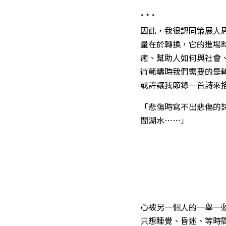
* * *
因此，我很認同策展人
量在於轉換，它的進場
癒、幫助人如何與社會
術範疇時我們需要的是
或許讓我節錄一首詩來
「悲傷時寫不出悲傷的
間湖水⋯⋯」
心被另一個人的一舉一
只想睡覺、昏迷、等時