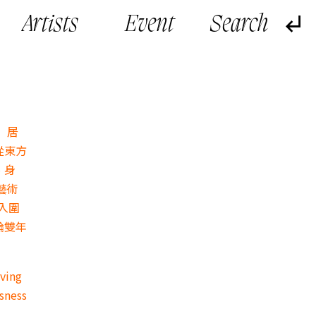
Artists
Event
）居
從東方
、身
藝術
年入圍
論雙年
iving
usness