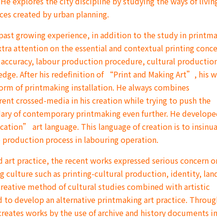
 He explores the city discipline by studying the ways of living
aces created by urban planning.
 past growing experience, in addition to the study in printm
xtra attention on the essential and contextual printing conc
s, accuracy, labour production procedure, cultural productio
edge. After his redefinition of “Print and Making Art”, his 
form of printmaking installation. He always combines
rent crossed-media in his creation while trying to push the
ary of contemporary printmaking even further. He develope
tion” art language. This language of creation is to insinu
 production process in labouring operation.
d art practice, the recent works expressed serious concern o
 culture such as printing-cultural production, identity, lan
 creative method of cultural studies combined with artistic
 to develop an alternative printmaking art practice. Throug
 creates works by the use of archive and history documents i