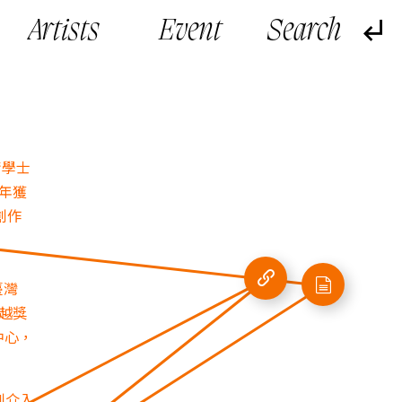
Artists
Event
術學士
9年獲
創作
臺灣
卓越獎
中心，
制介入