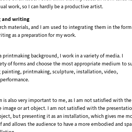
ual work, so I can hardly be a productive artist.
 and writing
rch materials, and I am used to integrating them in the form
iting as a preparation for my work.
 printmaking background, I work in a variety of media. I
iety of forms and choose the most appropriate medium to su
 painting, printmaking, sculpture, installation, video,
 performance.
n is also very important to me, as I am not satisfied with the
e image or art object. I am not satisfied with the presentatio
bject, but presenting it as an installation, which gives me m
lf and allows the audience to have a more embodied and spa
llation.