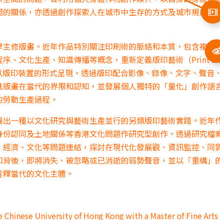
間的關係，亦透過創作探索人在城市中生存的方式及城市規劃所
學主修版畫。近年作品特別關注印刷術的脈絡和本質，包含複數
序、文化生產、知識傳播等概念，重新定義版印藝術（Print an
。作品常以版印裝置的形式呈現，透過版印配合影像、錄像、文字、聲音
進版畫在當代的界限和認知，並發展個人獨特的「量化」創作語
的勞動生產過程。
展出一種以文化研究與藝術生產並行的另類版印藝術實踐。近年
身份認同及土地關係等香港文化問題作研究型創作。透過研究檔
、經濟、文化等問題連結，探討在現代化發展觀、資訊監控、同
知背後，即將消失、被忽略或已消逝的弱勢聲音，並以「重構」
詮釋當代的文化主體。
Chinese University of Hong Kong with a Master of Fine Arts 