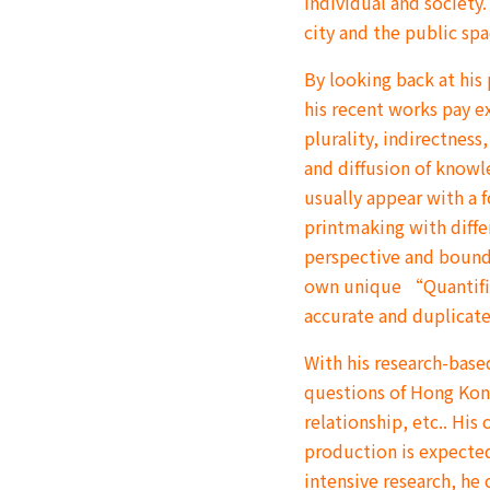
individual and society.
city and the public sp
By looking back at his
his recent works pay e
plurality, indirectnes
and diffusion of knowl
usually appear with a 
printmaking with diffe
perspective and bound
own unique “Quantifica
accurate and duplicate
With his research-base
questions of Hong Kong
relationship, etc.. His
production is expected
intensive research, he