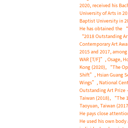
2020, received his Bac
University of Arts in 2
Baptist University in 2
He has obtained the 
“2018 Outstanding Art
Contemporary Art Awa
2015 and 2017, among 
WAR [T/F]”, Osage, H
Kong (2020), “The Op
Shift”, Hsian Guang S
Wings”, National Cent
Outstanding Art Prize
Taiwan (2018), “The 
Taoyuan, Taiwan (2017
He pays close attentio
He used his own body 