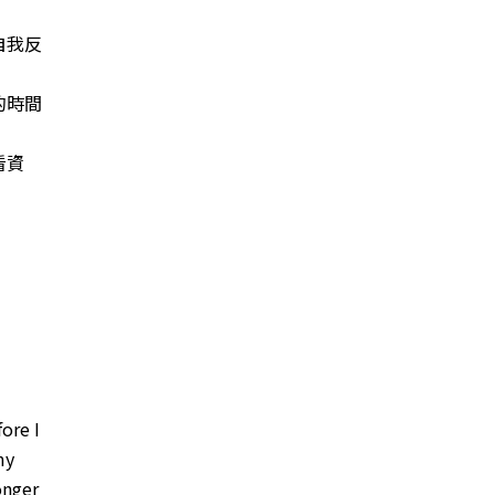
自我反
的時間
看資
ore I
my
onger