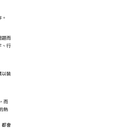
作。
問題而
字、行
慣以裝
，而
的熱
，都會