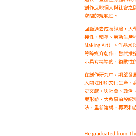
創作反映個人與社會之
空間的規範性。
回顧過去成長經驗，大
接性、精準、勞動生產程
Making Art）
等跨媒介創作，嘗試推
示具有精準的、複數性
在創作研究中，期望發
入關注印刷文化生產、
史文獻，與社會、政治
識形態、大敘事前設認
法，重新建構、再現和
He graduated from The 