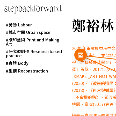
stepbackforward
鄭裕林 C
勞動 Labour
城市空間 Urban space
版印藝術 Print and Making
Art
2020 年畢業於香港
研究型創作 Research based
（主修版畫），並曾於2
practice
得「才藝發展獎學金」，2
身體 Body
獎」首獎，2017年及
重構 Reconstruction
《MAKE _ART NOT
(2020)，《彼岸的遺
(2018)，《迷宮與蠟翼
– 不會飛的豬》，關渡
桃園，臺灣(2017)等等
過去一直關注身體和城