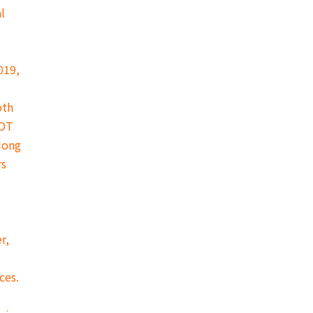
l
g
019,
oth
NOT
Hong
rs
r,
ces.