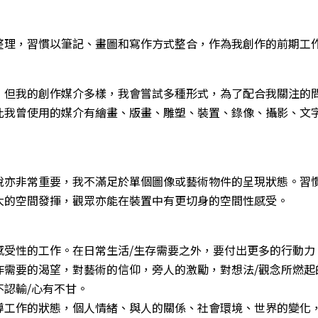
整理，習慣以筆記、畫圖和寫作方式整合，作為我創作的前期工
，但我的創作媒介多樣，我會嘗試多種形式，為了配合我關注的
此我曾使用的媒介有繪畫、版畫、雕塑、裝置、錄像、攝影、文
說亦非常重要，我不滿足於單個圖像或藝術物件的呈現狀態。習
大的空間發揮，觀眾亦能在裝置中有更切身的空間性感受。
感受性的工作。在日常生活/生存需要之外，要付出更多的行動力
作需要的渴望，對藝術的信仰，旁人的激勵，對想法/觀念所燃起
不認輸/心有不甘。
導工作的狀態，個人情緒、與人的關係、社會環境、世界的變化