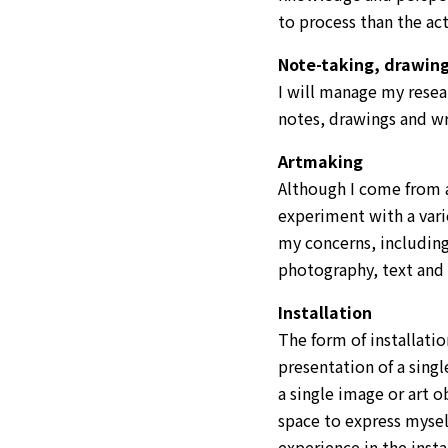
to process than the act
Note-taking, drawing
I will manage my resea
notes, drawings and wr
Artmaking
Although I come from a
experiment with a var
my concerns, including
photography, text and
Installation
The form of installatio
presentation of a singl
a single image or art o
space to express myse
experience in the insta