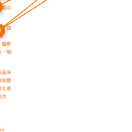
製造出
性、間
d
、檔案
言，暗
作品深
案和歷
質化意
的方
in