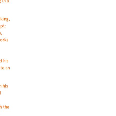
 in a
aking,
ept:
n,
works
d his
ate an
n his
d
h the
n