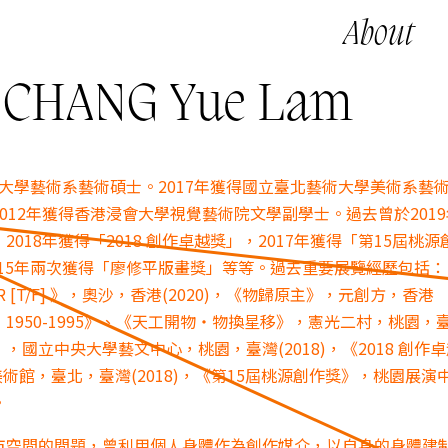
About
HANG Yue Lam
中文大學藝術系藝術碩士。2017年獲得國立臺北藝術大學美術系藝
012年獲得香港浸會大學視覺藝術院文學副學士。過去曾於201
018年獲得「2018 創作卓越獎」，2017年獲得「第15屆桃源
2015年兩次獲得「廖修平版畫獎」等等。過去重要展覽經歷包括：
 WAR [T/F] 》，奧沙，香港(2020)，《物歸原主》，元創方，香港
民：1950-1995》、《天工開物・物換星移》，憲光二村，桃園，
​》，國立中央大學藝文中心，桃園，臺灣(2018)，《2018 創作
美術館，臺北，臺灣(2018)，《第15屆桃源創作獎》，桃園展演
。
市空間的問題，曾利用個人身體作為創作媒介，以自身的身體建