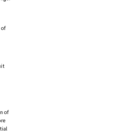
 of
it
n of
ore
tial