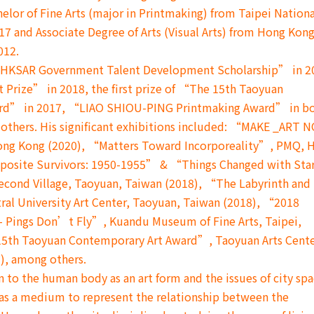
helor of Fine Arts (major in Printmaking) from Taipei Nationa
017 and Associate Degree of Arts (Visual Arts) from Hong Kon
012.
“HKSAR Government Talent Development Scholarship” in 2
 Prize” in 2018, the first prize of “The 15th Taoyuan
rd” in 2017, “LIAO SHIOU-PING Printmaking Award” in b
others. His significant exhibitions included: “MAKE _ART 
ong Kong (2020), “Matters Toward Incorporeality”, PMQ, 
posite Survivors: 1950-1955” & “Things Changed with Sta
econd Village, Taoyuan, Taiwan (2018), “The Labyrinth and
ral University Art Center, Taoyuan, Taiwan (2018), “2018
 – Pings Don’t Fly”, Kuandu Museum of Fine Arts, Taipei,
15th Taoyuan Contemporary Art Award”, Taoyuan Arts Cente
), among others.
n to the human body as an art form and the issues of city spa
as a medium to represent the relationship between the