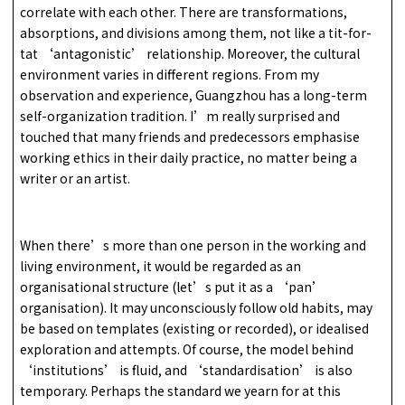
correlate with each other. There are transformations,
absorptions, and divisions among them, not like a tit-for-
tat ‘antagonistic’ relationship. Moreover, the cultural
environment varies in different regions. From my
observation and experience, Guangzhou has a long-term
self-organization tradition. I’m really surprised and
touched that many friends and predecessors emphasise
working ethics in their daily practice, no matter being a
writer or an artist.
When there’s more than one person in the working and
living environment, it would be regarded as an
organisational structure (let’s put it as a ‘pan’
organisation). It may unconsciously follow old habits, may
be based on templates (existing or recorded), or idealised
exploration and attempts. Of course, the model behind
‘institutions’ is fluid, and ‘standardisation’ is also
temporary. Perhaps the standard we yearn for at this