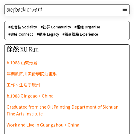
stepbackforward
社會性 Sociality
社群 Community
組織 Organise
連結 Connect
遺產 Legacy
親身經驗 Experience
徐然 XU Ran
b.1988 山東青島
畢業於四川美術學院油畫系
工作、生活于廣州
b.1988 Qingdao，China
Graduated from the Oil Painting Department of Sichuan
Fine Arts Institute
Work and Live in Guangzhou，China