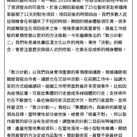
了資源整合的可能性。於是公開招募組織了15位藝術家赴新疆庫
車展開了11天的駐地項目，項目前後的時間自由，我們多數人趁
這個機會在新疆呆了不短的時間。期間的親身體驗很珍貴，很多
的感觸發生在項目結束之後，慢慢意識到其重要性，隨着工作經
驗的累積想要以更好的方法推動。今年繼續推出的「散沙計劃
二」我們有意識地囊括漢文化以外的視角，秉持「流動」的概
念，會更注重歷史與個人史的挖掘，也要去促成新的親身體驗。
「散沙計劃」以我們自身覺得重要的事情連接議題，根據議題相
關度發掘合作者，議題也在交談中流動。在前期工作中，協調大
家的方式組織調研。組織工作常常面對着許多突發事件，比如因
為疫情反覆，可能從集體的行走變成多線個體的行走；支持條件
也在不斷變化，最近幾個月狀況起起伏伏。我們只能面對，並保
持靈活­性。「散沙計劃一」曾經以「集體創作」與最終的展覽呈
現為目標。當時實地部分做完後，總覺得「哪裏不對」，所以製
作展覽的部分沒有全部完成。調整後的計劃二目前有明確的目
標：盡量完整地集結資料；在當地落地一個小型駐地機構。期間
會用展覽的方法促成作品製作，贊助藝術家，展覽不是最終目