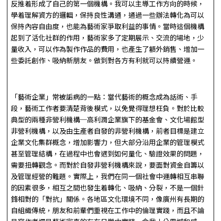
反推着形成了自己的第一個機構。我可以主導工作方向的時候，
學着理解資方的邏輯，保持良性溝通，通過一些辦法轉化為可以
保持內容自由度，也能為藝術家爭取利益的事情。當時這個機構
起到了活化社群的作用，藝術家多了定期展示、交流的場地，少
量收入，可以作為製作作品的費用，也產生了額外銷售、增加一
些委託創作、吸納新朋友。做到對各方有利就可以持續營運。
「藝術企業」常被詬病的一點：當代藝術的概念成為話術、手
段，藝術工作者要清楚背後模式，以免覺得理想枉負。對於比較
典型的兩種非營利機構─高利潤企業旗下的基金會、文化場館型
非營利機構，以及由生產者自發的非營利機構，前者目標是建立
企業文化集群概念，增加影響力，但大部分沿用企業的管理模式
甚至管理結構，在過程中也會遇到如何量化、驗證效果的問題，
需要扭轉觀念。而對於自發非營利機構來說，要面對資金自籌以
及管理經營的難題。實際上，我們在同一個社會中運轉相互串聯
的因素很多，相互之間也發生着轉化、吸納、分裂，不是一個針
鋒相對的「對抗」關係。各地區文化環境不同，像廣州有長期的
自組織傳統，朋友和前輩們重視在工作中的倫理實踐，而且不論