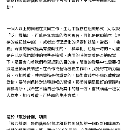
是寫作者還是藝術家真的有在日常中實踐，令我十分震憾和感
動。
一個人以上的團體在共同工作、生活中就存在組織形式（可以說
「泛」機構），可能是無意識的依照舊習，可能是依照範本（現
存的或記錄中的），或者進行理想化的探索和試驗。當然，「機
構」背後的模式是具有流動性的，「標準化」也是一時的。可能
是在此刻我們嚮往的標準是這樣，應用的時候要看是否適配當
下，是否會向着我們希望達到的目的走；隨後的發展中也需要根
據適應情況做調整。在合作或藝術機構工作中，我覺得花精力磨
合、互相尊重、共同營造是很重要的。藝術實踐中不應以成敗論
對錯，要時刻保持對這種邏輯的警惕。藝術機構是最好的實踐和
實驗場所，我希望不論自己作為其中的哪一方，嘗試構建一種以
人為本、相互尊重、可持續的生產方式。
關於「散沙計劃」項目
「散沙計劃」是由藝術家曾瑞和我共同發起的一個以新疆庫車為
據點的藝術項目。第一期於2018年展開，在辦活動的過程中遇到