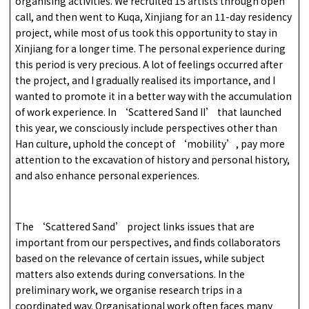
organising activities. We recruited 15 artists through open
call, and then went to Kuqa, Xinjiang for an 11-day residency
project, while most of us took this opportunity to stay in
Xinjiang for a longer time. The personal experience during
this period is very precious. A lot of feelings occurred after
the project, and I gradually realised its importance, and I
wanted to promote it in a better way with the accumulation
of work experience. In ‘Scattered Sand II’ that launched
this year, we consciously include perspectives other than
Han culture, uphold the concept of ‘mobility’, pay more
attention to the excavation of history and personal history,
and also enhance personal experiences.
The ‘Scattered Sand’ project links issues that are
important from our perspectives, and finds collaborators
based on the relevance of certain issues, while subject
matters also extends during conversations. In the
preliminary work, we organise research trips in a
coordinated way. Organisational work often faces many