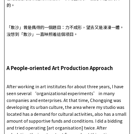
的。
「散沙」曾是偶得的一個題目：力不成形，望去又是漫漫一體。
沒想到「散沙」一直映照着這個項目。
A People-oriented Art Production Approach
After working in art institutes for about three years, I have
seen several ‘organizational experiments’ in many
companies and enterprises. At that time, Chongqing was
developing its urban culture, the area where my studio was
located has a demand for cultural activities, also has a small
amount of supportive funds and conditions. I did a bidding
and tried operating [art organisation] twice. After