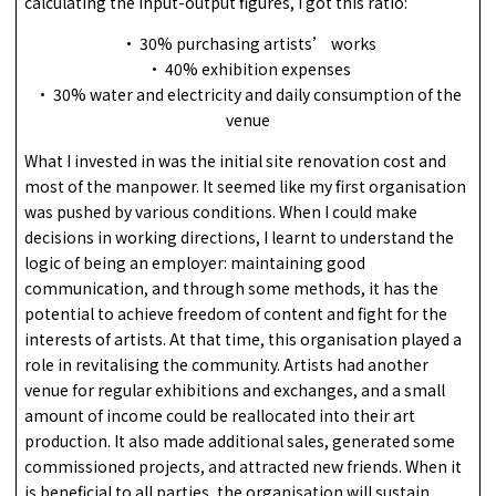
calculating the input-output figures, I got this ratio:
• 30% purchasing artists’ works
• 40% exhibition expenses
• 30% water and electricity and daily consumption of the
venue
What I invested in was the initial site renovation cost and
most of the manpower. It seemed like my first organisation
was pushed by various conditions. When I could make
decisions in working directions, I learnt to understand the
logic of being an employer: maintaining good
communication, and through some methods, it has the
potential to achieve freedom of content and fight for the
interests of artists. At that time, this organisation played a
role in revitalising the community. Artists had another
venue for regular exhibitions and exchanges, and a small
amount of income could be reallocated into their art
production. It also made additional sales, generated some
commissioned projects, and attracted new friends. When it
is beneficial to all parties, the organisation will sustain.