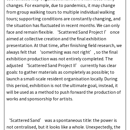
changes. For example, due to pandemics, it may change
from group walking tours to multiple individual walking
tours; supporting conditions are constantly changing, and
the situation has fluctuated in recent months. We can only
face and remain flexible. ‘Scattered Sand Project I’ once
aimed at collective creation and the final exhibition
presentation. At that time, after finishing field research, we
always felt that ‘something was not right’, so the final
exhibition production was not entirely completed. The
adjusted ‘Scattered Sand Project II’ currently has clear
goals: to gather materials as completely as possible; to
launch a small-scale resident organisation locally. During
this period, exhibition is not the ultimate goal, instead, it
will be used as a method to push forward the production of
works and sponsorship for artists.
‘Scattered Sand’ was a spontaneous title: the power is
not centralised, but it looks like a whole. Unexpectedly, the