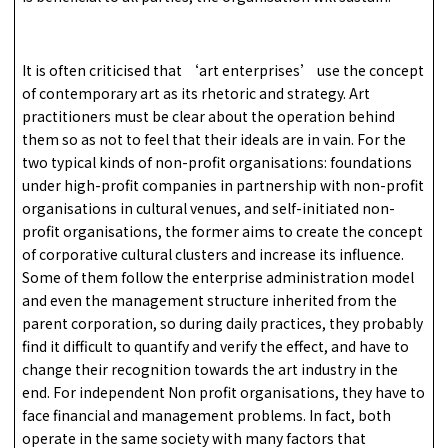
It is often criticised that ‘art enterprises’ use the concept
of contemporary art as its rhetoric and strategy. Art
practitioners must be clear about the operation behind
them so as not to feel that their ideals are in vain. For the
two typical kinds of non-profit organisations: foundations
under high-profit companies in partnership with non-profit
organisations in cultural venues, and self-initiated non-
profit organisations, the former aims to create the concept
of corporative cultural clusters and increase its influence.
Some of them follow the enterprise administration model
and even the management structure inherited from the
parent corporation, so during daily practices, they probably
find it difficult to quantify and verify the effect, and have to
change their recognition towards the art industry in the
end. For independent Non profit organisations, they have to
face financial and management problems. In fact, both
operate in the same society with many factors that