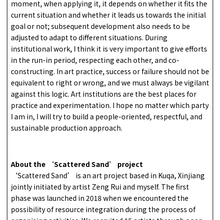
moment, when applying it, it depends on whether it fits the
current situation and whether it leads us towards the initial
goal or not; subsequent development also needs to be
adjusted to adapt to different situations. During
institutional work, I think it is very important to give efforts
in the run-in period, respecting each other, and co-
constructing. In art practice, success or failure should not be
equivalent to right or wrong, and we must always be vigilant
against this logic. Art institutions are the best places for
practice and experimentation. I hope no matter which party
I am in, I will try to build a people-oriented, respectful, and
sustainable production approach.
About the ‘Scattered Sand’ project
‘Scattered Sand’ is an art project based in Kuqa, Xinjiang
jointly initiated by artist Zeng Rui and myself. The first
phase was launched in 2018 when we encountered the
possibility of resource integration during the process of