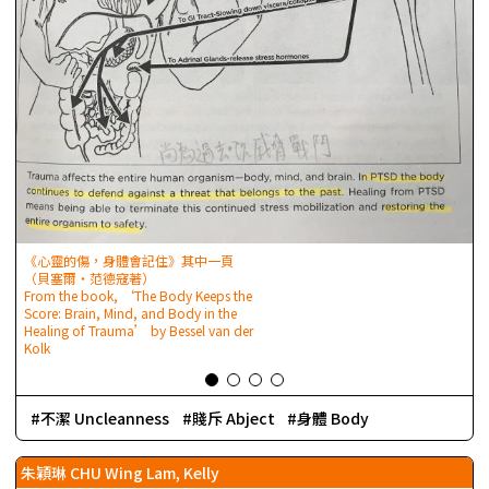
S
《心靈的傷，身體會記住》其中一頁
（貝塞爾‧范德寇著）
From the book, ‘The Body Keeps the
Score: Brain, Mind, and Body in the
Healing of Trauma’ by Bessel van der
Kolk
不潔 Uncleanness
賤斥 Abject
身體 Body
朱穎琳 CHU Wing Lam, Kelly