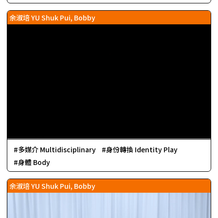
余淑培 YU Shuk Pui, Bobby
多媒介 Multidisciplinary
身份轉換 Identity Play
身體 Body
余淑培 YU Shuk Pui, Bobby