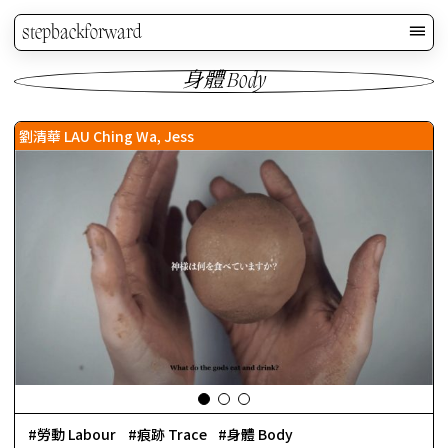
stepbackforward
身體 Body
劉清華 LAU Ching Wa, Jess
勞動 Labour
痕跡 Trace
身體 Body