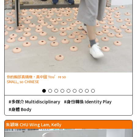
你的胸部真精緻，真中國 You’re so
基
SMALL, so CHINESE
多媒介 Multidisciplinary
身份轉換 Identity Play
身體 Body
朱穎琳 CHU Wing Lam, Kelly