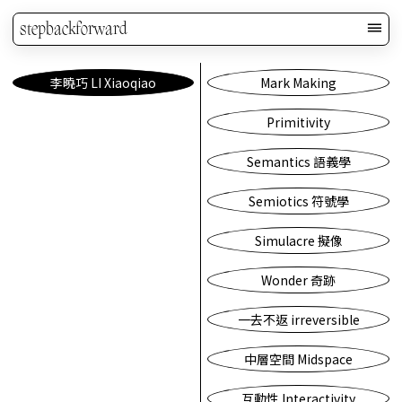
stepbackforward
李曉巧 LI Xiaoqiao
Mark Making
Primitivity
Semantics 語義學
Semiotics 符號學
Simulacre 擬像
Wonder 奇跡
一去不返 irreversible
中層空間 Midspace
互動性 Interactivity