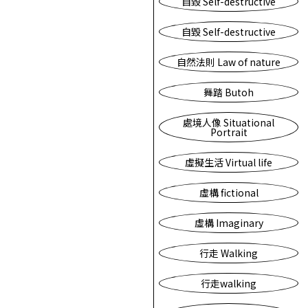
自毀 Self-destructive
自毀 Self-destructive
自然法則 Law of nature
舞踏 Butoh
處境人像 Situational
Portrait
虛擬生活 Virtual life
虛構 fictional
虛構 Imaginary
行走 Walking
行走walking