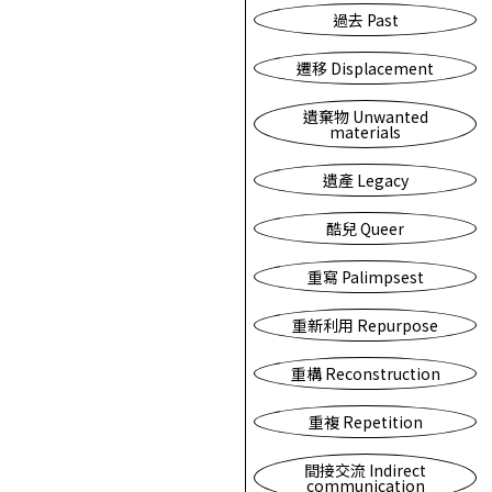
過去 Past
遷移 Displacement
遺棄物 Unwanted
materials
遺產 Legacy
酷兒 Queer
重寫 Palimpsest
重新利用 Repurpose
重構 Reconstruction
重複 Repetition
間接交流 Indirect
communication