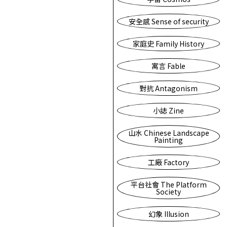
安全感 Sense of security
家庭史 Family History
寓言 Fable
對抗 Antagonism
小誌 Zine
山水 Chinese Landscape
Painting
工廠 Factory
平台社會 The Platform
Society
幻象 Illusion