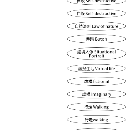
自毀 Self-destructive
自毀 Self-destructive
自然法則 Law of nature
舞踏 Butoh
處境人像 Situational
Portrait
虛擬生活 Virtual life
虛構 fictional
虛構 Imaginary
行走 Walking
行走walking