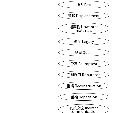
過去 Past
遷移 Displacement
遺棄物 Unwanted
materials
遺產 Legacy
酷兒 Queer
重寫 Palimpsest
重新利用 Repurpose
重構 Reconstruction
重複 Repetition
間接交流 Indirect
communication