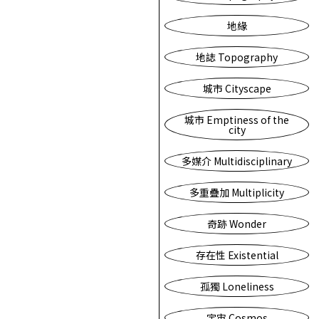
地緣
地誌 Topography
城市 Cityscape
城市 Emptiness of the
city
多媒介 Multidisciplinary
多重疊加 Multiplicity
奇跡 Wonder
存在性 Existential
孤獨 Loneliness
宇宙 Cosmos