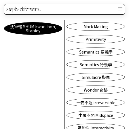
stepbackforward
沈軍翰 SHUM kwan-hon,
Mark Making
Stanley
Primitivity
Semantics 語義學
Semiotics 符號學
Simulacre 擬像
Wonder 奇跡
一去不返 irreversible
中層空間 Midspace
互動性 Interactivity