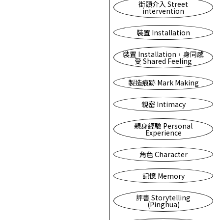
街頭介入 Street
intervention
裝置 Installation
裝置 Installation，身同感
受 Shared Feeling
製造痕跡 Mark Making
親密 Intimacy
親身經驗 Personal
Experience
角色 Character
記憶 Memory
評書 Storytelling
(Pinghua)