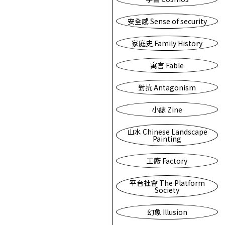
安全感 Sense of security
家庭史 Family History
寓言 Fable
對抗 Antagonism
小誌 Zine
山水 Chinese Landscape
Painting
工廠 Factory
平台社會 The Platform
Society
幻象 Illusion