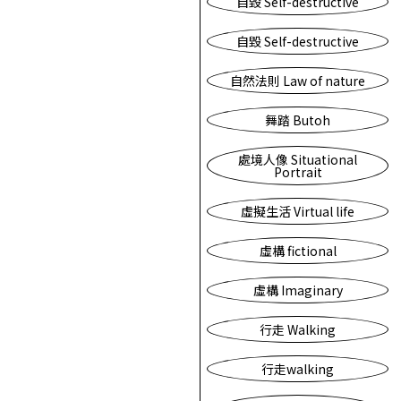
自毀 Self-destructive
自毀 Self-destructive
自然法則 Law of nature
舞踏 Butoh
處境人像 Situational
Portrait
虛擬生活 Virtual life
虛構 fictional
虛構 Imaginary
行走 Walking
行走walking