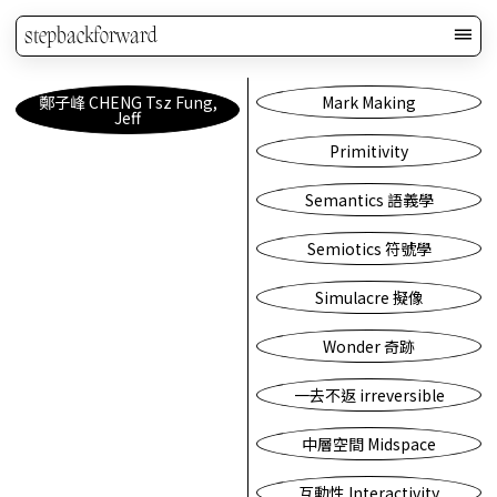
stepbackforward
鄭子峰 CHENG Tsz Fung,
Mark Making
Jeff
Primitivity
Semantics 語義學
Semiotics 符號學
Simulacre 擬像
Wonder 奇跡
一去不返 irreversible
中層空間 Midspace
互動性 Interactivity