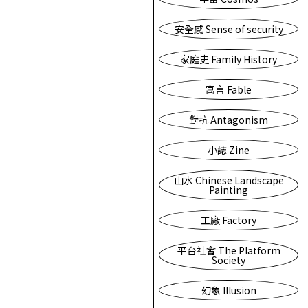
安全感 Sense of security
家庭史 Family History
寓言 Fable
對抗 Antagonism
小誌 Zine
山水 Chinese Landscape
Painting
工廠 Factory
平台社會 The Platform
Society
幻象 Illusion