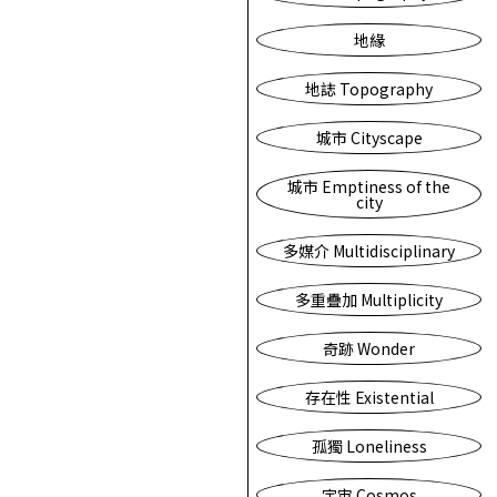
地緣
地誌 Topography
城市 Cityscape
城市 Emptiness of the
city
多媒介 Multidisciplinary
多重疊加 Multiplicity
奇跡 Wonder
存在性 Existential
孤獨 Loneliness
宇宙 Cosmos