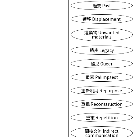
過去 Past
遷移 Displacement
遺棄物 Unwanted
materials
遺產 Legacy
酷兒 Queer
重寫 Palimpsest
重新利用 Repurpose
重構 Reconstruction
重複 Repetition
間接交流 Indirect
communication