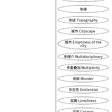
地緣
地誌 Topography
城市 Cityscape
城市 Emptiness of the
city
多媒介 Multidisciplinary
多重疊加 Multiplicity
奇跡 Wonder
存在性 Existential
孤獨 Loneliness
宇宙 Cosmos