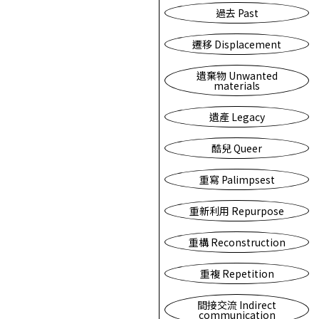
過去 Past
遷移 Displacement
遺棄物 Unwanted
materials
遺產 Legacy
酷兒 Queer
重寫 Palimpsest
重新利用 Repurpose
重構 Reconstruction
重複 Repetition
間接交流 Indirect
communication