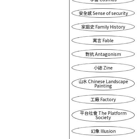
安全感 Sense of security
家庭史 Family History
寓言 Fable
對抗 Antagonism
小誌 Zine
山水 Chinese Landscape
Painting
工廠 Factory
平台社會 The Platform
Society
幻象 Illusion