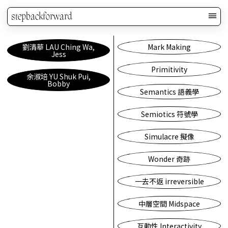
stepbackforward
劉清華 LAU Ching Wa,
Mark Making
Jess
Primitivity
余淑培 YU Shuk Pui,
Bobby
Semantics 語義學
Semiotics 符號學
Simulacre 擬像
Wonder 奇跡
一去不返 irreversible
中層空間 Midspace
互動性 Interactivity