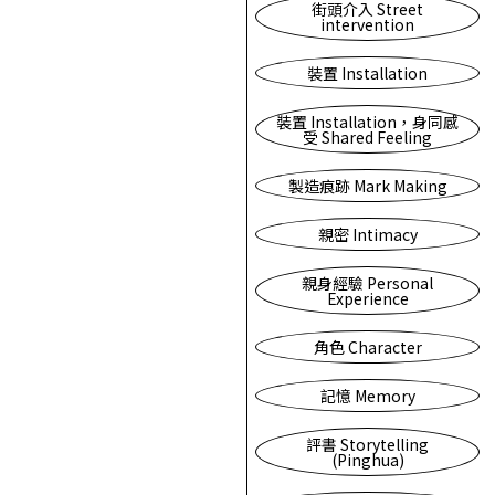
街頭介入 Street
intervention
裝置 Installation
裝置 Installation，身同感
受 Shared Feeling
製造痕跡 Mark Making
親密 Intimacy
親身經驗 Personal
Experience
角色 Character
記憶 Memory
評書 Storytelling
(Pinghua)