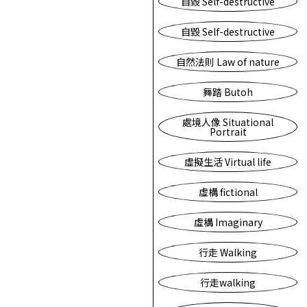
自毀 Self-destructive
自毀 Self-destructive
自然法則 Law of nature
舞踏 Butoh
處境人像 Situational
Portrait
虛擬生活 Virtual life
虛構 fictional
虛構 Imaginary
行走 Walking
行走walking