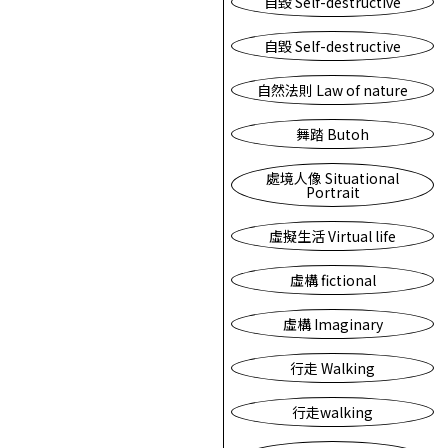
自毀 Self-destructive
自毀 Self-destructive
自然法則 Law of nature
舞踏 Butoh
處境人像 Situational
Portrait
虛擬生活 Virtual life
虛構 fictional
虛構 Imaginary
行走 Walking
行走walking