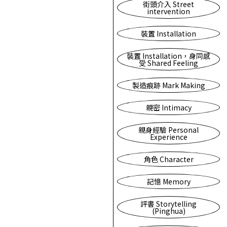
街頭介入 Street
intervention
裝置 Installation
裝置 Installation，身同感
受 Shared Feeling
製造痕跡 Mark Making
親密 Intimacy
親身經驗 Personal
Experience
角色 Character
記憶 Memory
評書 Storytelling
(Pinghua)