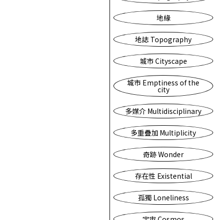
地緣
地誌 Topography
城市 Cityscape
城市 Emptiness of the
city
多媒介 Multidisciplinary
多重疊加 Multiplicity
奇跡 Wonder
存在性 Existential
孤獨 Loneliness
宇宙 Cosmos