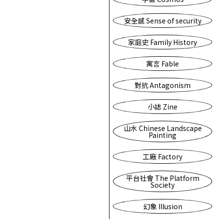
安全感 Sense of security
家庭史 Family History
寓言 Fable
對抗 Antagonism
小誌 Zine
山水 Chinese Landscape
Painting
工廠 Factory
平台社會 The Platform
Society
幻象 Illusion