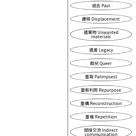
過去 Past
遷移 Displacement
遺棄物 Unwanted
materials
遺產 Legacy
酷兒 Queer
重寫 Palimpsest
重新利用 Repurpose
重構 Reconstruction
重複 Repetition
間接交流 Indirect
communication