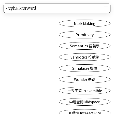
stepbackforward
Mark Making
Primitivity
Semantics 語義學
Semiotics 符號學
Simulacre 擬像
Wonder 奇跡
一去不返 irreversible
中層空間 Midspace
互動性 Interactivity