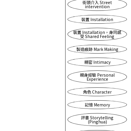
街頭介入 Street
intervention
裝置 Installation
裝置 Installation，身同感
受 Shared Feeling
製造痕跡 Mark Making
親密 Intimacy
親身經驗 Personal
Experience
角色 Character
記憶 Memory
評書 Storytelling
(Pinghua)