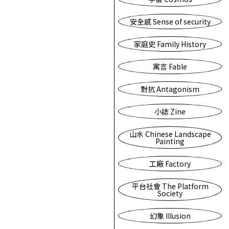
安全感 Sense of security
家庭史 Family History
寓言 Fable
對抗 Antagonism
小誌 Zine
山水 Chinese Landscape
Painting
工廠 Factory
平台社會 The Platform
Society
幻象 Illusion