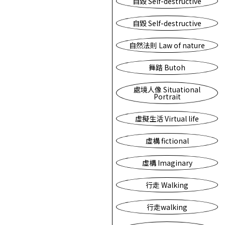
自毀 Self-destructive
自毀 Self-destructive
自然法則 Law of nature
舞踏 Butoh
處境人像 Situational
Portrait
虛擬生活 Virtual life
虛構 fictional
虛構 Imaginary
行走 Walking
行走walking