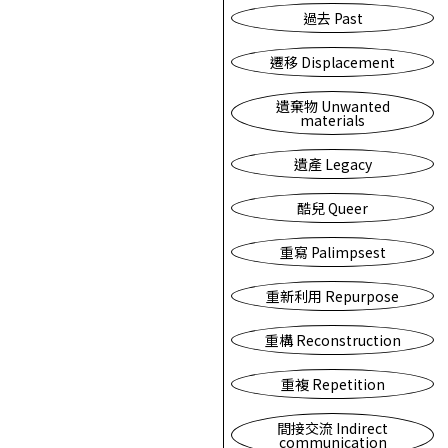
過去 Past
遷移 Displacement
遺棄物 Unwanted
materials
遺產 Legacy
酷兒 Queer
重寫 Palimpsest
重新利用 Repurpose
重構 Reconstruction
重複 Repetition
間接交流 Indirect
communication