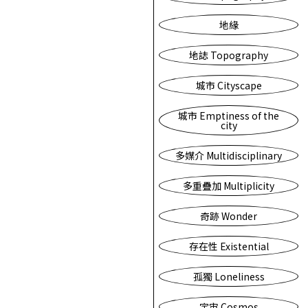
地緣
地誌 Topography
城市 Cityscape
城市 Emptiness of the
city
多媒介 Multidisciplinary
多重疊加 Multiplicity
奇跡 Wonder
存在性 Existential
孤獨 Loneliness
宇宙 Cosmos