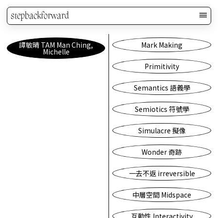
stepbackforward
譚敏晴 TAM Man Ching,
Mark Making
Michelle
Primitivity
Semantics 語義學
Semiotics 符號學
Simulacre 擬像
Wonder 奇跡
一去不返 irreversible
中層空間 Midspace
互動性 Interactivity