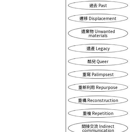
過去 Past
遷移 Displacement
遺棄物 Unwanted
materials
遺產 Legacy
酷兒 Queer
重寫 Palimpsest
重新利用 Repurpose
重構 Reconstruction
重複 Repetition
間接交流 Indirect
communication