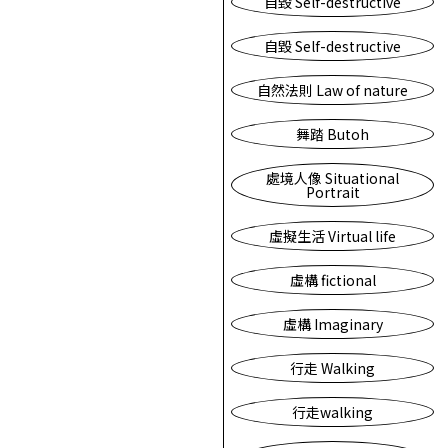
自毀 Self-destructive
自毀 Self-destructive
自然法則 Law of nature
舞踏 Butoh
處境人像 Situational
Portrait
虛擬生活 Virtual life
虛構 fictional
虛構 Imaginary
行走 Walking
行走walking