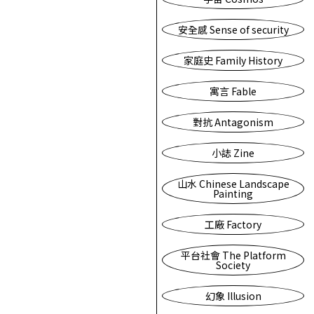
安全感 Sense of security
家庭史 Family History
寓言 Fable
對抗 Antagonism
小誌 Zine
山水 Chinese Landscape
Painting
工廠 Factory
平台社會 The Platform
Society
幻象 Illusion