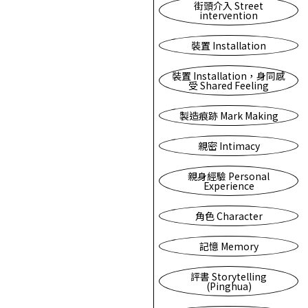
街頭介入 Street
intervention
裝置 Installation
裝置 Installation，身同感
受 Shared Feeling
製造痕跡 Mark Making
親密 Intimacy
親身經驗 Personal
Experience
角色 Character
記憶 Memory
評書 Storytelling
(Pinghua)