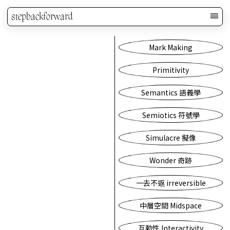
stepbackforward
Mark Making
Primitivity
Semantics 語義學
Semiotics 符號學
Simulacre 擬像
Wonder 奇跡
一去不返 irreversible
中層空間 Midspace
互動性 Interactivity