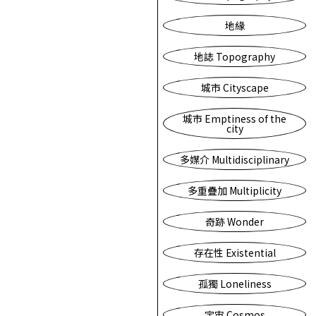
地緣
地誌 Topography
城市 Cityscape
城市 Emptiness of the
city
多媒介 Multidisciplinary
多重疊加 Multiplicity
奇跡 Wonder
存在性 Existential
孤獨 Loneliness
宇宙 Cosmos