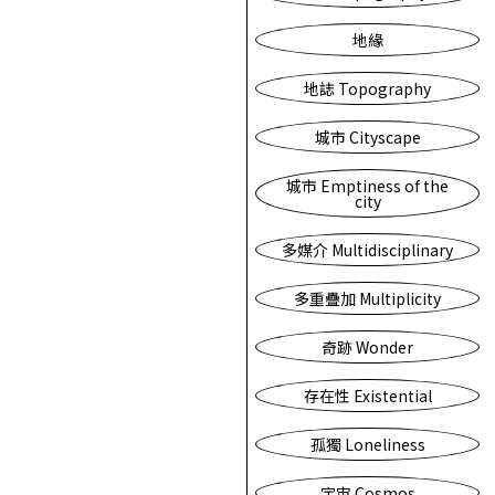
地緣
地誌 Topography
城市 Cityscape
城市 Emptiness of the
city
多媒介 Multidisciplinary
多重疊加 Multiplicity
奇跡 Wonder
存在性 Existential
孤獨 Loneliness
宇宙 Cosmos