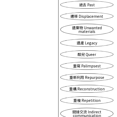
過去 Past
遷移 Displacement
遺棄物 Unwanted
materials
遺產 Legacy
酷兒 Queer
重寫 Palimpsest
重新利用 Repurpose
重構 Reconstruction
重複 Repetition
間接交流 Indirect
communication