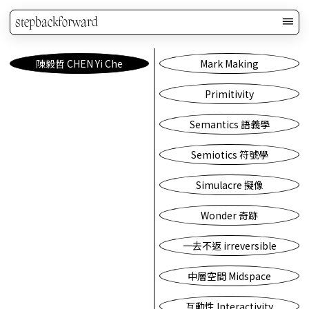
stepbackforward
陳毅哲 CHEN Yi Che
Mark Making
Primitivity
Semantics 語義學
Semiotics 符號學
Simulacre 擬像
Wonder 奇跡
一去不返 irreversible
中層空間 Midspace
互動性 Interactivity