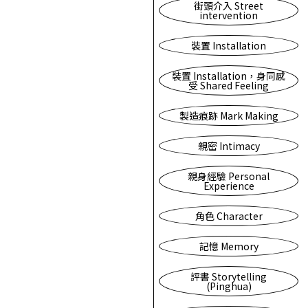
街頭介入 Street
intervention
裝置 Installation
裝置 Installation，身同感
受 Shared Feeling
製造痕跡 Mark Making
親密 Intimacy
親身經驗 Personal
Experience
角色 Character
記憶 Memory
評書 Storytelling
(Pinghua)