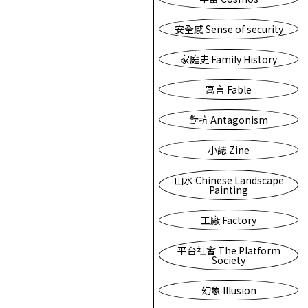
安全感 Sense of security
家庭史 Family History
寓言 Fable
對抗 Antagonism
小誌 Zine
山水 Chinese Landscape
Painting
工廠 Factory
平台社會 The Platform
Society
幻象 Illusion