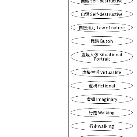
自毀 Self-destructive
自毀 Self-destructive
自然法則 Law of nature
舞踏 Butoh
處境人像 Situational
Portrait
虛擬生活 Virtual life
虛構 fictional
虛構 Imaginary
行走 Walking
行走walking