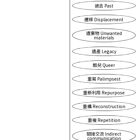
過去 Past
遷移 Displacement
遺棄物 Unwanted
materials
遺產 Legacy
酷兒 Queer
重寫 Palimpsest
重新利用 Repurpose
重構 Reconstruction
重複 Repetition
間接交流 Indirect
communication