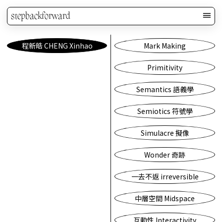
stepbackforward
程新皓 CHENG Xinhao
Mark Making
Primitivity
Semantics 語義學
Semiotics 符號學
Simulacre 擬像
Wonder 奇跡
一去不返 irreversible
中層空間 Midspace
互動性 Interactivity