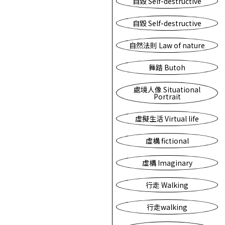
自毀 Self-destructive
自毀 Self-destructive
自然法則 Law of nature
舞踏 Butoh
處境人像 Situational
Portrait
虛擬生活 Virtual life
虛構 fictional
虛構 Imaginary
行走 Walking
行走walking