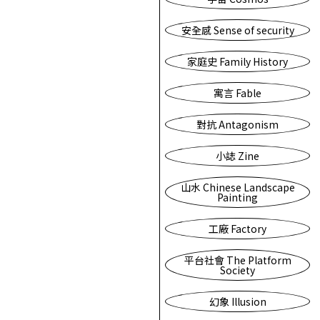
安全感 Sense of security
家庭史 Family History
寓言 Fable
對抗 Antagonism
小誌 Zine
山水 Chinese Landscape
Painting
工廠 Factory
平台社會 The Platform
Society
幻象 Illusion