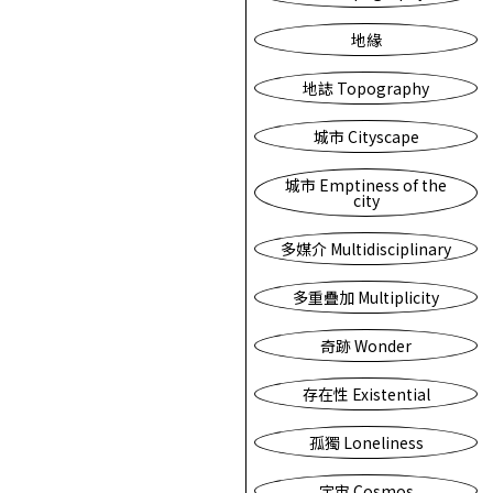
地緣
地誌 Topography
城市 Cityscape
城市 Emptiness of the
city
多媒介 Multidisciplinary
多重疊加 Multiplicity
奇跡 Wonder
存在性 Existential
孤獨 Loneliness
宇宙 Cosmos