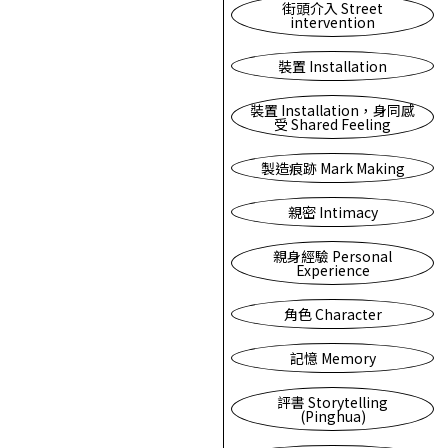
街頭介入 Street
intervention
裝置 Installation
裝置 Installation，身同感
受 Shared Feeling
製造痕跡 Mark Making
親密 Intimacy
親身經驗 Personal
Experience
角色 Character
記憶 Memory
評書 Storytelling
(Pinghua)