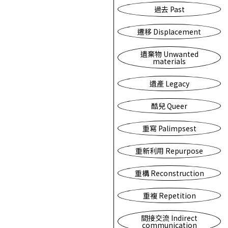
過去 Past
遷移 Displacement
遺棄物 Unwanted
materials
遺產 Legacy
酷兒 Queer
重寫 Palimpsest
重新利用 Repurpose
重構 Reconstruction
重複 Repetition
間接交流 Indirect
communication