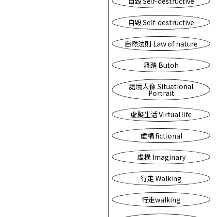
自毀 Self-destructive
自毀 Self-destructive
自然法則 Law of nature
舞踏 Butoh
處境人像 Situational
Portrait
虛擬生活 Virtual life
虛構 fictional
虛構 Imaginary
行走 Walking
行走walking