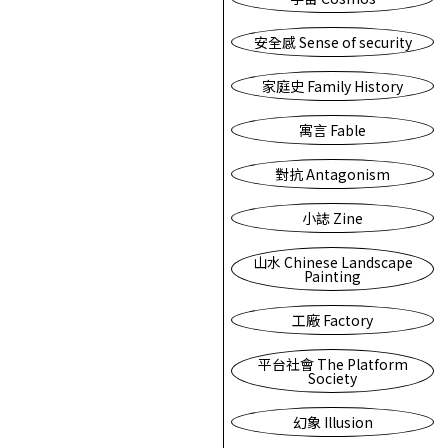
安全感 Sense of security
家庭史 Family History
寓言 Fable
對抗 Antagonism
小誌 Zine
山水 Chinese Landscape
Painting
工廠 Factory
平台社會 The Platform
Society
幻象 Illusion