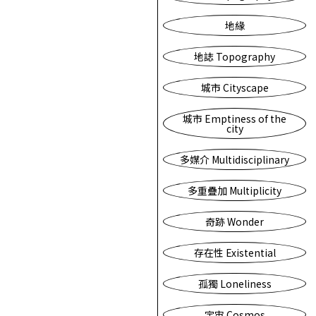
地緣
地誌 Topography
城市 Cityscape
城市 Emptiness of the
city
多媒介 Multidisciplinary
多重疊加 Multiplicity
奇跡 Wonder
存在性 Existential
孤獨 Loneliness
宇宙 Cosmos