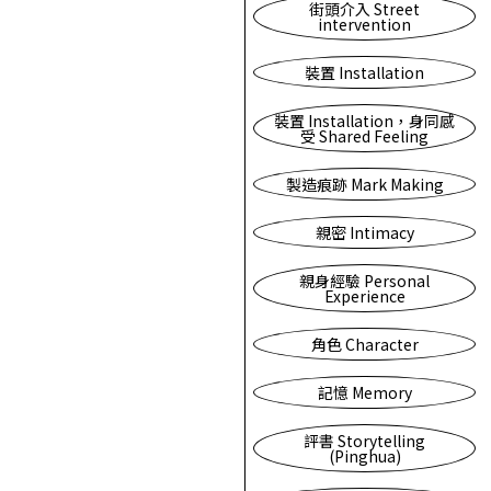
街頭介入 Street
intervention
裝置 Installation
裝置 Installation，身同感
受 Shared Feeling
製造痕跡 Mark Making
親密 Intimacy
親身經驗 Personal
Experience
角色 Character
記憶 Memory
評書 Storytelling
(Pinghua)