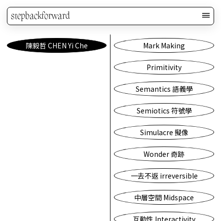
stepbackforward
陳毅哲 CHEN Yi Che
Mark Making
Primitivity
Semantics 語義學
Semiotics 符號學
Simulacre 擬像
Wonder 奇跡
一去不返 irreversible
中層空間 Midspace
互動性 Interactivity