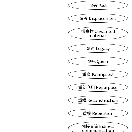
過去 Past
遷移 Displacement
遺棄物 Unwanted
materials
遺產 Legacy
酷兒 Queer
重寫 Palimpsest
重新利用 Repurpose
重構 Reconstruction
重複 Repetition
間接交流 Indirect
communication