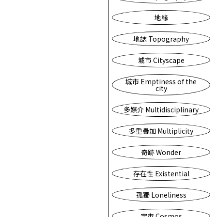
地緣
地誌 Topography
城市 Cityscape
城市 Emptiness of the
city
多媒介 Multidisciplinary
多重疊加 Multiplicity
奇跡 Wonder
存在性 Existential
孤獨 Loneliness
宇宙 Cosmos