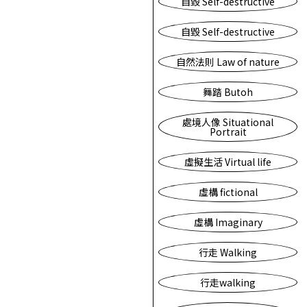
自毀 Self-destructive
自毀 Self-destructive
自然法則 Law of nature
舞踏 Butoh
處境人像 Situational
Portrait
虛擬生活 Virtual life
虛構 fictional
虛構 Imaginary
行走 Walking
行走walking