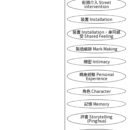
街頭介入 Street
intervention
裝置 Installation
裝置 Installation，身同感
受 Shared Feeling
製造痕跡 Mark Making
親密 Intimacy
親身經驗 Personal
Experience
角色 Character
記憶 Memory
評書 Storytelling
(Pinghua)