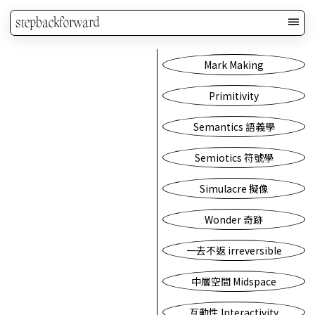
stepbackforward
Mark Making
Primitivity
Semantics 語義學
Semiotics 符號學
Simulacre 擬像
Wonder 奇跡
一去不返 irreversible
中層空間 Midspace
互動性 Interactivity