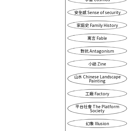
安全感 Sense of security
家庭史 Family History
寓言 Fable
對抗 Antagonism
小誌 Zine
山水 Chinese Landscape
Painting
工廠 Factory
平台社會 The Platform
Society
幻象 Illusion