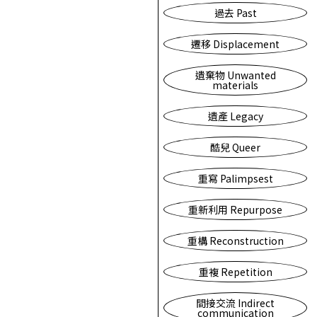
過去 Past
遷移 Displacement
遺棄物 Unwanted
materials
遺產 Legacy
酷兒 Queer
重寫 Palimpsest
重新利用 Repurpose
重構 Reconstruction
重複 Repetition
間接交流 Indirect
communication