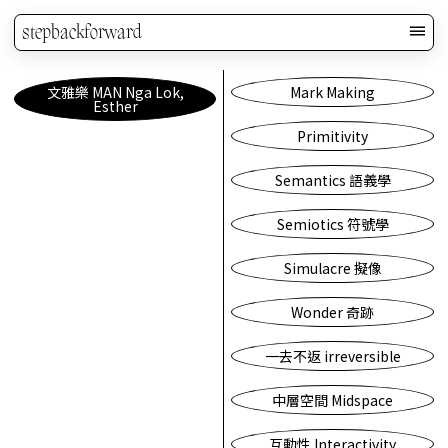
stepbackforward
文雅樂 MAN Nga Lok,
Mark Making
Esther
Primitivity
Semantics 語義學
Semiotics 符號學
Simulacre 擬像
Wonder 奇跡
一去不返 irreversible
中層空間 Midspace
互動性 Interactivity