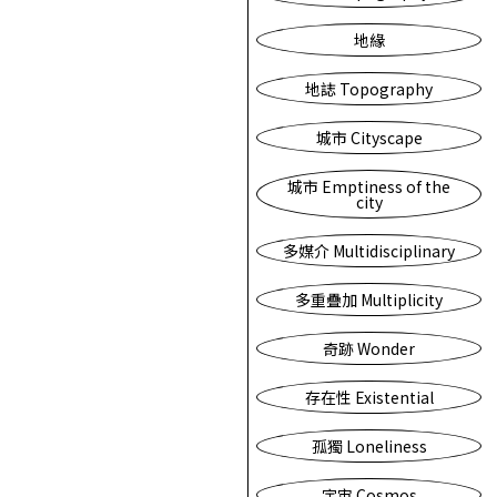
地緣
地誌 Topography
城市 Cityscape
城市 Emptiness of the
city
多媒介 Multidisciplinary
多重疊加 Multiplicity
奇跡 Wonder
存在性 Existential
孤獨 Loneliness
宇宙 Cosmos