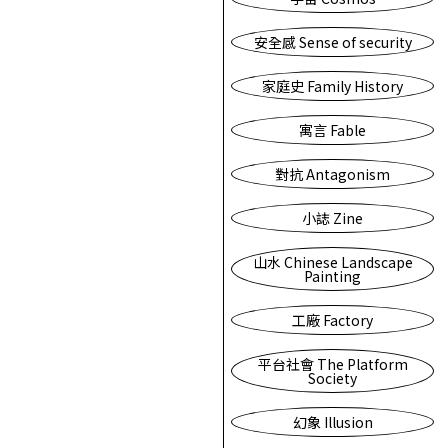
安全感 Sense of security
家庭史 Family History
寓言 Fable
對抗 Antagonism
小誌 Zine
山水 Chinese Landscape
Painting
工廠 Factory
平台社會 The Platform
Society
幻象 Illusion