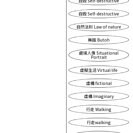
自毀 Self-destructive
自毀 Self-destructive
自然法則 Law of nature
舞踏 Butoh
處境人像 Situational
Portrait
虛擬生活 Virtual life
虛構 fictional
虛構 Imaginary
行走 Walking
行走walking