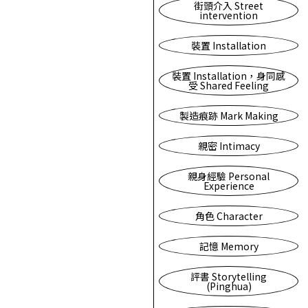
街頭介入 Street
intervention
裝置 Installation
裝置 Installation，身同感
受 Shared Feeling
製造痕跡 Mark Making
親密 Intimacy
親身經驗 Personal
Experience
角色 Character
記憶 Memory
評書 Storytelling
(Pinghua)