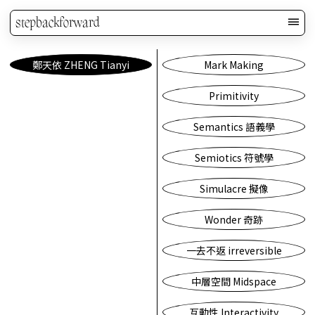
stepbackforward
鄭天依 ZHENG Tianyi
Mark Making
Primitivity
Semantics 語義學
Semiotics 符號學
Simulacre 擬像
Wonder 奇跡
一去不返 irreversible
中層空間 Midspace
互動性 Interactivity