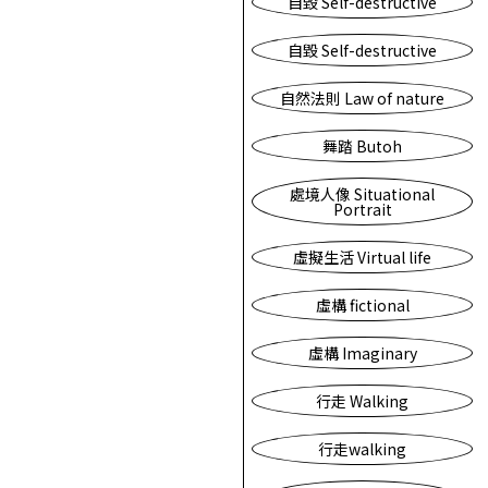
自毀 Self-destructive
自毀 Self-destructive
自然法則 Law of nature
舞踏 Butoh
處境人像 Situational
Portrait
虛擬生活 Virtual life
虛構 fictional
虛構 Imaginary
行走 Walking
行走walking