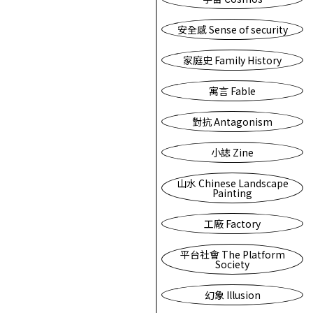
安全感 Sense of security
家庭史 Family History
寓言 Fable
對抗 Antagonism
小誌 Zine
山水 Chinese Landscape
Painting
工廠 Factory
平台社會 The Platform
Society
幻象 Illusion