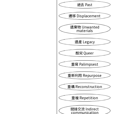
過去 Past
遷移 Displacement
遺棄物 Unwanted
materials
遺產 Legacy
酷兒 Queer
重寫 Palimpsest
重新利用 Repurpose
重構 Reconstruction
重複 Repetition
間接交流 Indirect
communication