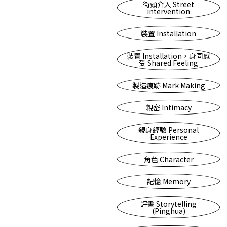
街頭介入 Street
intervention
裝置 Installation
裝置 Installation，身同感
受 Shared Feeling
製造痕跡 Mark Making
親密 Intimacy
親身經驗 Personal
Experience
角色 Character
記憶 Memory
評書 Storytelling
(Pinghua)