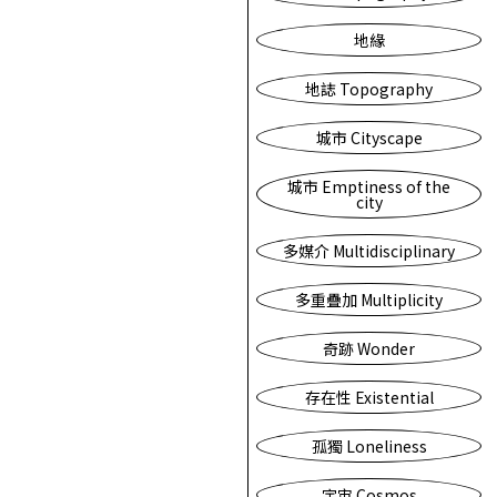
地緣
地誌 Topography
城市 Cityscape
城市 Emptiness of the
city
多媒介 Multidisciplinary
多重疊加 Multiplicity
奇跡 Wonder
存在性 Existential
孤獨 Loneliness
宇宙 Cosmos