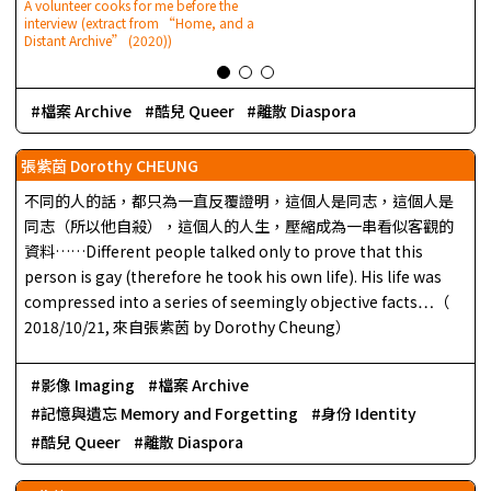
A volunteer cooks for me before the
(
interview (extract from “Home, and a
A
Distant Archive” (2020))
檔案 Archive
酷兒 Queer
離散 Diaspora
張紫茵 Dorothy CHEUNG
不同的人的話，都只為一直反覆證明，這個人是同志，這個人是
同志（所以他自殺），這個人的人生，壓縮成為一串看似客觀的
資料……Different people talked only to prove that this
person is gay (therefore he took his own life). His life was
compressed into a series of seemingly objective facts…（
2018/10/21, 來自張紫茵 by Dorothy Cheung）
影像 Imaging
檔案 Archive
記憶與遺忘 Memory and Forgetting
身份 Identity
酷兒 Queer
離散 Diaspora