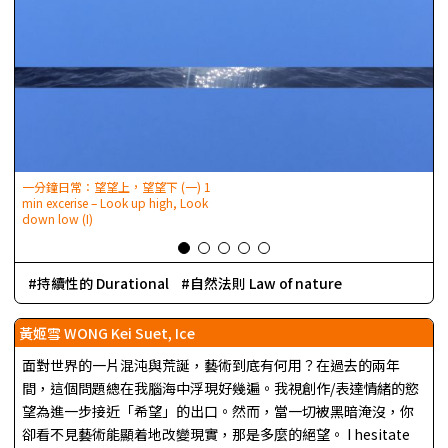
一分鐘日常：望望上，望望下 (一) 1
min excerise – Look up high, Look
m
down low (I)
d
持續性的 Durational
自然法則 Law of nature
黃姬雪 WONG Kei Suet, Ice
面對世界的一片混沌與荒誕，藝術到底有何用？在過去的兩年
間，這個問題總在我腦海中浮現好幾遍。我視創作/表達情緒的慾
望為進一步接近「希望」的出口。然而，當一切被黑暗淹沒，你
卻看不見藝術能顯着地改變現實，那是多麼的絕望。 I hesitate