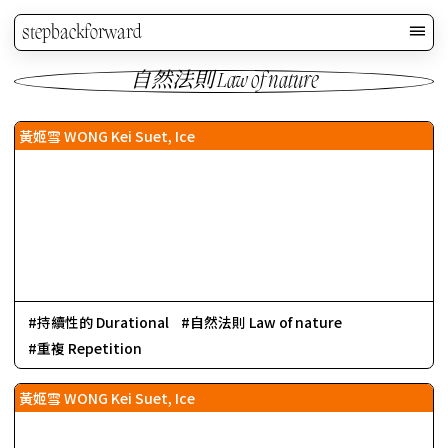
stepbackforward
自然法則 Law of nature
黃姬雪 WONG Kei Suet, Ice
持續性的 Durational
自然法則 Law of nature
重複 Repetition
黃姬雪 WONG Kei Suet, Ice