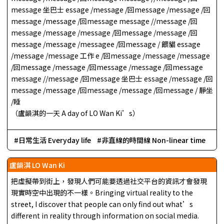
message 坐巴士 essage /message /回message /message /回
message /message /回message message //message /回
message /message /message /回message /message /回
message /message /messagee /回message / 餵貓 essage
/message /message 工作 e /回message /message /message
/回message /message /回message /message /回message
message //message /回message 坐巴士 essage /message /回
message /message /回message /message /回message / 靜坐
/睡
（盧韻淇的一天 A day of LO Wan Ki’s）
日常生活 Everyday life
非直線的時間線 Non-linear time
盧韻淇 LO Wan Ki
把虛擬帶到街上，發現人們可能要透過社交平台的資訊才會發現
現實時空中出現的不一樣。Bringing virtual reality to the
street, I discover that people can only find out what’s
different in reality through information on social media.