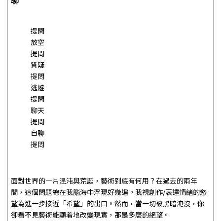
提問
放空
提問
質疑
提問
逃避
提問
聊天
提問
自聊
提問
面對世界的一片混沌與荒誕，藝術到底有何用？在過去的兩年
間，這個問題總在我腦海中浮現好幾遍。我視創作/表達情緒的慾
望為進一步接近「希望」的出口。然而，當一切被黑暗淹沒，你
卻看不見藝術能顯着地改變現實，那是多麼的絕望。