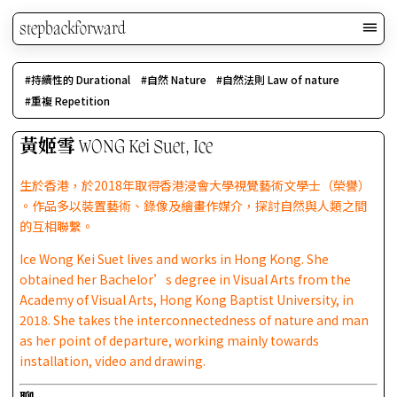
stepbackforward
持續性的 Durational
自然 Nature
自然法則 Law of nature
重複 Repetition
黃姬雪 WONG Kei Suet, Ice
生於香港，於2018年取得香港浸會大學視覺藝術文學士（榮譽）
。作品多以裝置藝術、錄像及繪畫作媒介，
探討自然與人類之間
的互相聯繫。
Ice Wong Kei Suet lives and works in Hong Kong. She
obtained her Bachelor’s degree in Visual Arts from the
Academy of Visual Arts, Hong Kong Baptist University, in
2018. She takes the interconnectedness of nature and man
as her point of departure, working mainly towards
installation, video and drawing.
聊