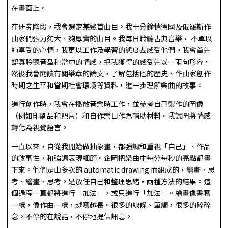
在畫面上。
在研究階段，我會選定某幾首曲目。我十分鐘情德國及俄羅斯作
曲家們張力夠大、夠厚實的曲目。我每日聆聽古典音樂， 不單以
純享受的心情，我更以工作及學習的態度去感受他們。我會首先
認真聆聽音型和當中的情感，把我獲得的感受先以一兩句形容。
然後我會閱讀有關樂章的論文，了解包括他的歷史、作曲家創作
時期之生平和當期社會環境等資料，進一步理解樂曲的故事。
進行創作時，我會在播放音樂時工作，並參考自己製作的圖像
（例如印刷品和照片）和自作樂目作為輔助材料。我試圖將情感
轉化為視覺語言。
一直以來，自從我開始做抽象畫，都強調和重視「自己」、作品
的敘事性，和強調表現細節。企圖把樂曲中每分每秒的亮點都畫
下來。他們是由多次的 automatic drawing 而組成的，繪畫、思
考、繪畫、思考。是放任自己和整理思緒，兩種方法的結果。這
個過程一直都將進行「加法」，或只進行「加法」。繪畫像書寫
一樣，像作曲一樣，越寫越長。很多的線條、筆觸，很多的碎碎
念。不停的在說話，不停地提供訊息。