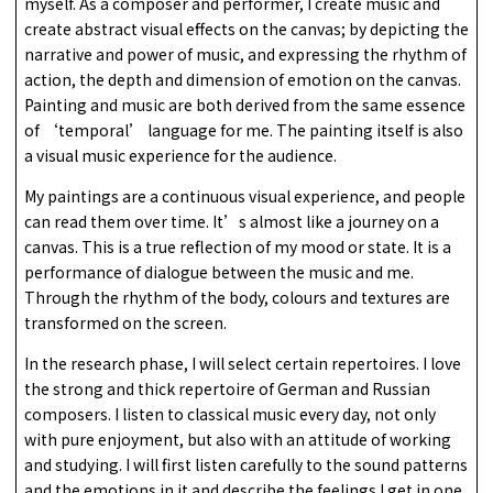
myself. As a composer and performer, I create music and
create abstract visual effects on the canvas; by depicting the
narrative and power of music, and expressing the rhythm of
action, the depth and dimension of emotion on the canvas.
Painting and music are both derived from the same essence
of ‘temporal’ language for me. The painting itself is also
a visual music experience for the audience.
My paintings are a continuous visual experience, and people
can read them over time. It’s almost like a journey on a
canvas. This is a true reflection of my mood or state. It is a
performance of dialogue between the music and me.
Through the rhythm of the body, colours and textures are
transformed on the screen.
In the research phase, I will select certain repertoires. I love
the strong and thick repertoire of German and Russian
composers. I listen to classical music every day, not only
with pure enjoyment, but also with an attitude of working
and studying. I will first listen carefully to the sound patterns
and the emotions in it and describe the feelings I get in one