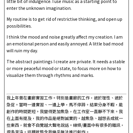
little bit of indulgence. I use music as a starting point to
enter the unknown imagination.
My routine is to get rid of restrictive thinking, and open up
possibilities.
I think the mood and noise greatly affect my creation. I am
an emotional person and easily annoyed. A little bad mood
will ruin my day.
The abstract paintings I create are private. It needs a stable
or more peaceful mood or state, to focus more on how to
visualize them through rhythms and marks.
我上年曾在畫廊實習工作。特別是畫廊的工作，過於理性、過於
急促。當時一邊實習、一邊上學，馬不停蹄。結果分身不暇，能
創作的時間更短。我變得更加焦急，在工作室一直靜不下來。我
在上面有提及，我的作品是絕對誠實的。越焦急、越想去成就一
些東西，就會不自覺越大聲地說話。線條/畫面中有很多的雜訊，
很多混沌。這種狀態令我幾乎無法進行創作。