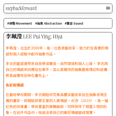
stepbackforward
律動 Movement
抽象 Abstraction
聲音 Sound
李珮瀅 LEE Pui Ying, Hiya
李珮瀅，出生於2000年，是一位香港藝術家，致力於從真實的情
感和個人經驗中創作抽象作品。
李氏的靈感通常來自音樂或聲音、自然環境和個人心理。 李氏用
自己的情感來回應這些事件，並以其獨特的抽象圖案標記和結構
將其誠實地反映在畫布上。
色彩和情
感
在藝術學校期間，李氏開始研究像具體派藝術家這些抽象表現主
義的畫家。她開始探索主要的人類情感。
紅色（
2019
）
，是一幅
紅色的肖像畫，帶有豐富的筆觸痕跡，同時保持了相當人物的形
象。在這件作品中，她設法使自己的瘋狂情緒變成現實。