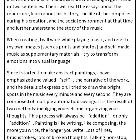
or two sentences. Then I will read the essays about the
repertoire, learn about his history, the life of the composer
during his creation, and the social environment at that time
and further understand the story of the music.
When creating, I will work while playing music, and refer to
my own images [such as prints and photos] and self-made
music as supplementary materials. I try to transform
emotions into visual language.
Since I started to make abstract paintings, I have
emphasized and valued ‘self’, the narrative of the work,
and the details of expression. I tried to draw the bright
spots in the music every minute and every second. They are
composed of multiple automatic drawings. It is the result of
two methods: indulging yourself and organizing your
thoughts. This process will always be ‘addition’ or only
‘addition’. Painting is like writing, like composing, the
more you write, the longer you write. Lots of lines,
brushstrokes, lots of broken thoughts. Talking non-stop,