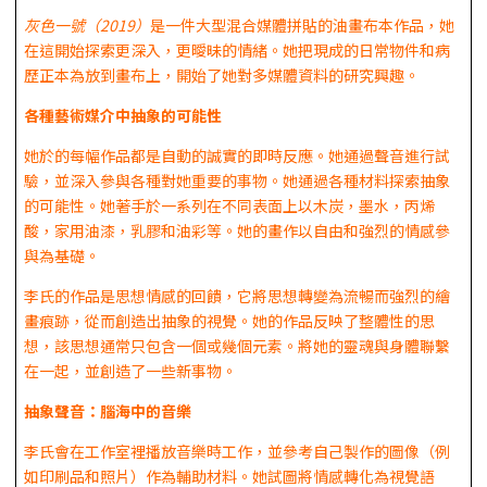
灰色一號（
2019
）
是一件大型混合媒體拼貼的油畫布本作品，她
在這開始探索更深入，更曖昧的情緒。她把現成的日常物件和病
歷正本為放到畫布上，開始了她對多媒體資料的研究興趣。
各種藝術媒介中抽象的可能性
她於的每幅作品都是自動的誠實的即時反應。她通過聲音進行試
驗，並深入參與各種對她重要的事物。她通過各種材料探索抽象
的可能性。她著手於一系列在不同表面上以木炭，墨水，丙烯
酸，家用油漆，乳膠和油彩等。她的畫作以自由和強烈的情感參
與為基礎。
李氏的作品是思想情感的回饋，它將思想轉變為流暢而強烈的繪
畫痕跡，從而創造出抽象的視覺。她的作品反映了整體性的思
想，該思想通常只包含一個或幾個元素。將她的靈魂與身體聯繫
在一起，並創造了一些新事物。
抽象聲音：腦海中的音樂
李氏會在工作室裡播放音樂時工作，並參考自己製作的圖像（例
如印刷品和照片）作為輔助材料。她試圖將情感轉化為視覺語