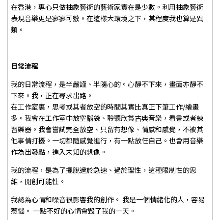
在香港，專心只做抽象藝術的藝術家實在是少數。利用抽象藝術
表現音樂更是寥寥可數。在這樣大環境之下，某程度我也算是異
類。
日常流程
我的日常流程，是半嚴謹、半隨心的。心靜不下來，畫面亦靜不
下來。我，正在尋求出路。
在工作室裏，思考或其者放空的時間其實比真正下筆工作/繪畫
多。我會在工作室中放空腦袋、聆聽欣賞古典音樂，看書或者練
習樂器。我會嘗試完全放空、只留有想像、情感和感覺，不被其
他事情打擾。一切都隨感覺進行，有一點放任自己。也會用音樂
作為出發點，進入未知的想像。
我的流程，是為了擺脫過於急速、過於理性，這種限制性的思
維，開創可能性。
我認為心情和噪音很影響我的創作。 我是一個情緒化的人，容易
惹惱。 一點不好的心情會毀了我的一天。