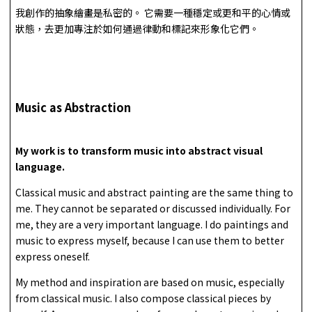
我創作的抽象繪畫是私密的。 它需要一種穩定或更和平的心情或
狀態，去更加專注於如何通過律動和標記來形象化它們。
Music as Abstraction
My work is to transform music into abstract visual
language.
Classical music and abstract painting are the same thing to
me. They cannot be separated or discussed individually. For
me, they are a very important language. I do paintings and
music to express myself, because I can use them to better
express oneself.
My method and inspiration are based on music, especially
from classical music. I also compose classical pieces by