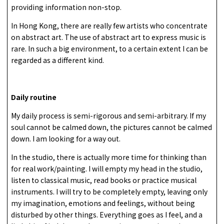
providing information non-stop.
In Hong Kong, there are really few artists who concentrate
on abstract art. The use of abstract art to express music is
rare. In such a big environment, to a certain extent I can be
regarded as a different kind.
Daily routine
My daily process is semi-rigorous and semi-arbitrary. If my
soul cannot be calmed down, the pictures cannot be calmed
down. I am looking for a way out.
In the studio, there is actually more time for thinking than
for real work/painting. I will empty my head in the studio,
listen to classical music, read books or practice musical
instruments. I will try to be completely empty, leaving only
my imagination, emotions and feelings, without being
disturbed by other things. Everything goes as I feel, and a