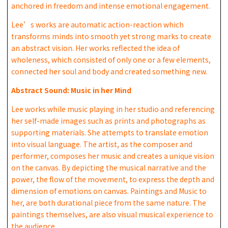
anchored in freedom and intense emotional engagement.
Lee’s works are automatic action-reaction which
transforms minds into smooth yet strong marks to create
an abstract vision. Her works reflected the idea of
wholeness, which consisted of only one or a few elements,
connected her soul and body and created something new.
Abstract Sound: Music in her Mind
Lee works while music playing in her studio and referencing
her self-made images such as prints and photographs as
supporting materials. She attempts to translate emotion
into visual language. The artist, as the composer and
performer, composes her music and creates a unique vision
on the canvas. By depicting the musical narrative and the
power, the flow of the movement, to express the depth and
dimension of emotions on canvas. Paintings and Music to
her, are both durational piece from the same nature. The
paintings themselves, are also visual musical experience to
the audience.