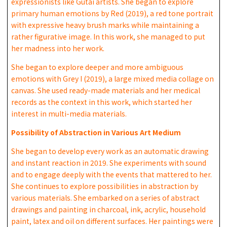
expressionists like Gutai artists. She began to explore
primary human emotions by Red (2019), a red tone portrait
with expressive heavy brush marks while maintaining a
rather figurative image. In this work, she managed to put
her madness into her work.
She began to explore deeper and more ambiguous
emotions with Grey I (2019), a large mixed media collage on
canvas. She used ready-made materials and her medical
records as the context in this work, which started her
interest in multi-media materials.
Possibility of Abstraction in Various Art Medium
She began to develop every work as an automatic drawing
and instant reaction in 2019. She experiments with sound
and to engage deeply with the events that mattered to her.
She continues to explore possibilities in abstraction by
various materials. She embarked on a series of abstract
drawings and painting in charcoal, ink, acrylic, household
paint, latex and oil on different surfaces. Her paintings were