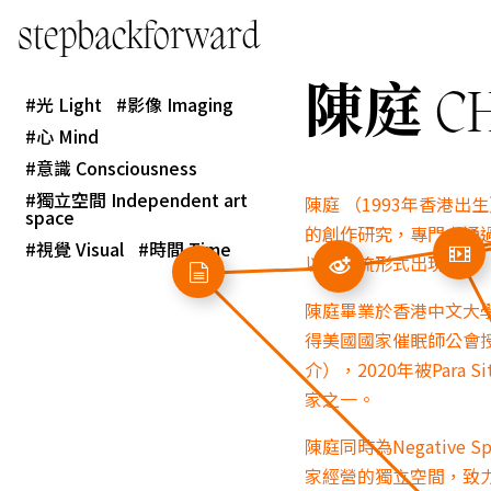
stepbackforward
陳庭 CH
光 Light
影像 Imaging
心 Mind
意識 Consciousness
獨立空間 Independent art
陳庭 （1993年香港出生
space
的創作研究，專門由通
視覺 Visual
時間 Time
以意識流形式出現。
陳庭畢業於香港中文大
得美國國家催眠師公會
介），2020年被Para
家之一。
陳庭同時為Negative 
家經營的獨立空間，致