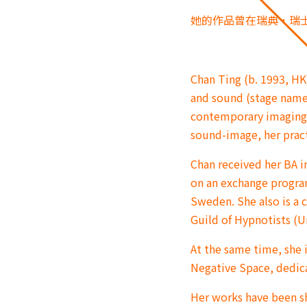
她的作品曾在瑞典，瑞
Chan Ting (b. 1993, HK
and sound (stage name
contemporary imaging.
sound-image, her pract
Chan received her BA i
on an exchange program
Sweden. She also is a 
Guild of Hypnotists (U
At the same time, she 
Negative Space, dedic
Her works have been 