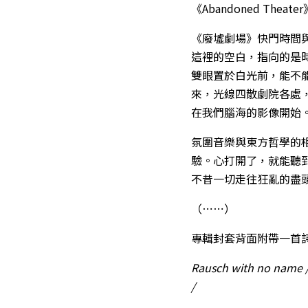
《Abandoned Th
《廢墟劇場》快門時間
這裡的空白，指向的是
雙眼置於白光前，能不
來，光線四散劇院各處
在我們腦海的影像開始
氛圍音樂與東方哲學的
驗。心打開了，就能聽
不昔一切走往狂亂的盡
（⋯⋯）
專輯封套背面附帶一首
Rausch with no name / 
/