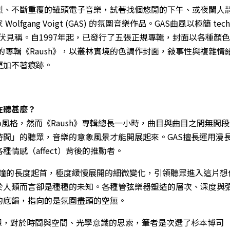
烈、不斷重覆的罐頭電子音樂，試著找個悠閒的下午、或夜闌人
lfgang Voigt (GAS) 的氛圍音樂作品。GAS曲風以極簡 tech
缺起伏見稱。自1997年起，已發行了五張正規專輯，封面以各種顏
行的專輯《Raush》，以叢林實境的色調作封面，敍事性與複雜情
更加不著痕跡。
在聽甚麼
？
echno風格，然而《Raush》專輯總長一小時，曲目與曲目之間無間
時間」的聽眾，音樂的意象風景才能開展起來。GAS擅長運用漫
種情感（affect）背後的推動者。
接近8分鐘的長度起首，極度緩慢展開的細微變化，引領聽眾進入這片想
於人類而言卻是種種的未知。各種管弦樂器塑造的層次、深度與
的底韻，指向的是氛圍盡頭的空無。
奇想，對於時間與空間、光學意識的思索，筆者是次選了杉本博司