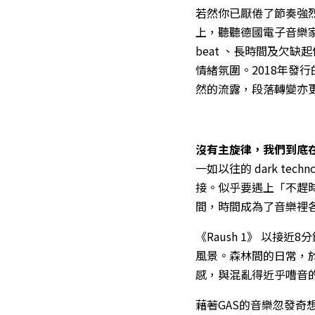
若然你已厭倦了節奏強
上，聽聽德國電子音樂家 Wo
beat 、長時間及欠
情緒氛圍。2018年發
然的流露，段落轉變亦
沒有主旋律，我們到底
一如以往的 dark t
接。似乎要遇上「不趕
間，時間成為了音樂裡各
《Raush 1》 以
風景。森林間的日常，
感，與混亂得近乎嘈音
藉著GAS的音樂忽發