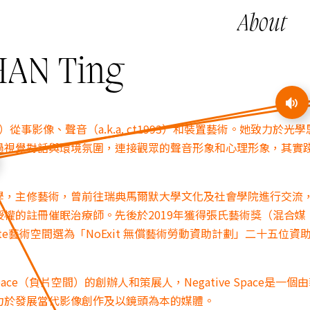
About
AN Ting
）從事影像、聲音（a.k.a. ct1993）和裝置藝術。她致力於光
過視覺對話
與環境氛圍
，連接觀眾的聲音形象和心理形象，其實
學，主修藝術，曾前往瑞典馬爾默大學文化及社會學院進行交流
授權
的
註冊催眠治療師
。先後於2019年獲得張氏藝術獎（混合媒
 Site藝術空間選為「NoExit 無償藝術勞動資助計劃」二十五位資
Space（負片空間）的創辦人和策展人，Negative Space是一個
力於發展當代影像創作及以鏡頭為本的媒體。