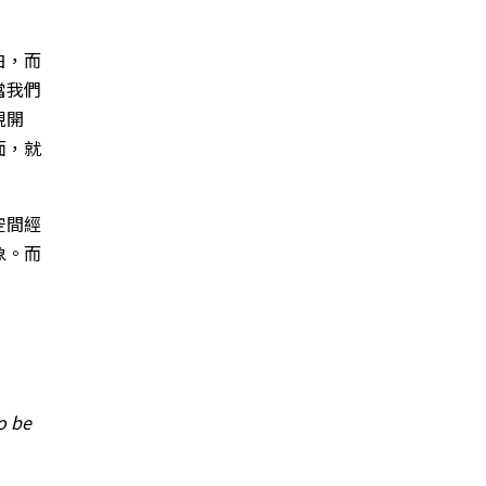
白，而
當我們
現開
面，就
空間經
象。而
o be