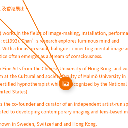
士及香港展出。
) works in the fields of image-making, installation, perform
: ct1993). Chan’s research explores luminous mind and
 With a focus on visual dialogue connecting mental image 
ice often emerges as a stream of consciousness.
n Fine Arts from the Chinese University of Hong Kong, and w
 at the Cultural and society faculty of Malmö University in
certified hypnotherapist which is recognized by the National
nited States).
is the co-founder and curator of an independent artist-run s
ated to developing contemporary imaging and lens-based m
shown in Sweden, Switzerland and Hong Kong.