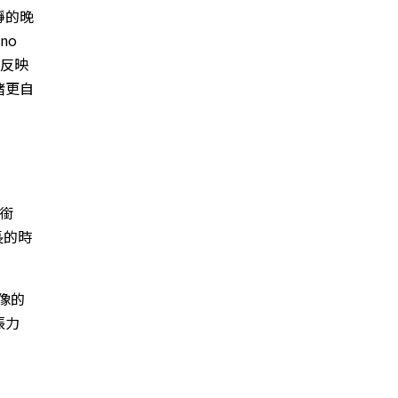
靜的晚
no
色反映
緒更自
段銜
長的時
像的
張力