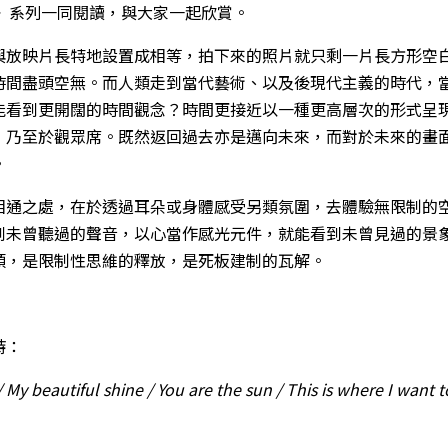
eater》系列一同閱讀，與大家一起欣賞。
與放映片長特地設置成相等，拍下來的照片就只剩一片長方形空
時間盡頭空無。而人類走到當代藝術、以及後現代主義的時代，
能看到更開闊的時間觀念？時間更接近以一種更高層次的形式呈
，乃至於觀眾席。既然返回過去亦是邁向未來，而對於未來的畫
。
相通之處，在於透過耳朵或身體感受另類氛圍，去體驗無限制的
到未曾聽過的聲音，以心當作感光元件，就能看到未曾見過的景
頭，是限制性思維的釋放，是死板建制的瓦解。
詩：
My beautiful shine / You are the sun / This is where I want t