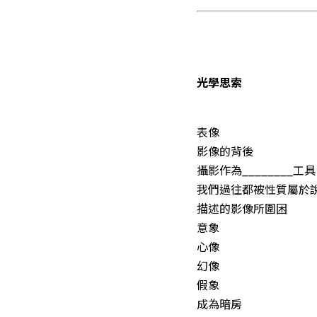
光學思索
表像
影像的背後
攝影作為________工具
我們過往都被性質屬於
描述的影像所圍困
意象
心像
幻像
假象
成為暗房