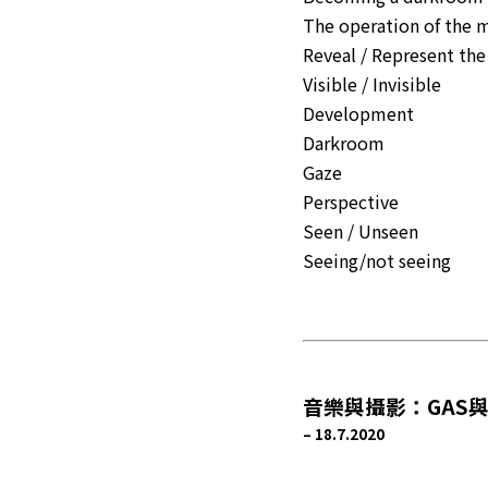
The operation of the 
Reveal / Represent the
Visible / Invisible
Development
Darkroom
Gaze
Perspective
Seen / Unseen
Seeing/not seeing
音樂與攝影：GAS
– 18.7.2020