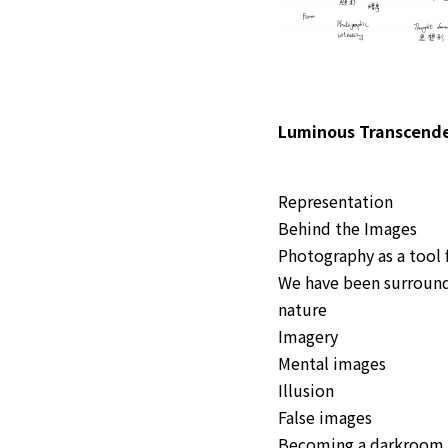
Luminous Transcende
Representation
Behind the Images
Photography as a tool
We have been surrounde
nature
Imagery
Mental images
Illusion
False images
Becoming a darkroom