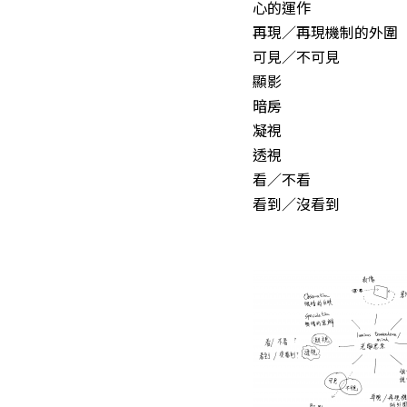
心的運作
再現／再現機制的外圍
可見／不可見
顯影
暗房
凝視
透視
看／不看
看到／沒看到