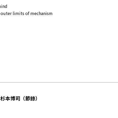
mind
 outer limits of mechanism
與杉本博司（節錄）