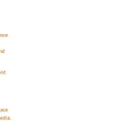
ance
and
ent
pace
edia.