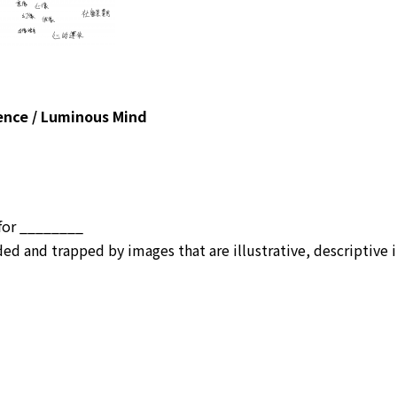
nce / Luminous Mind
 for ________
d and trapped by images that are illustrative, descriptive 