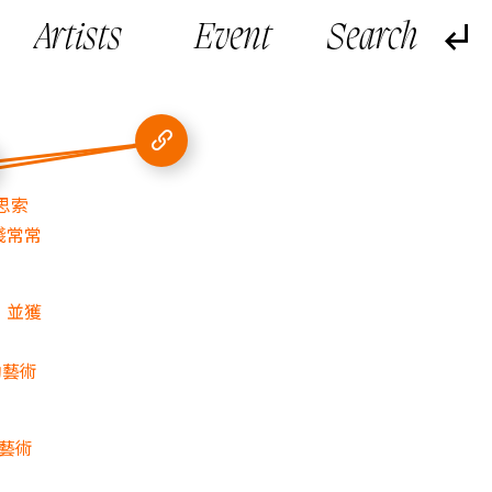
Artists
Event
學思索
踐常常
，並獲
助藝術
由藝術