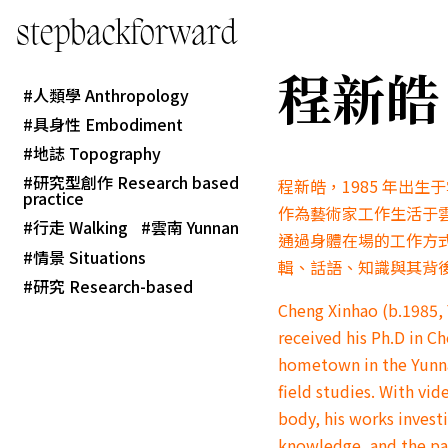
stepbackforward
程新皓 C
人類學 Anthropology
具身性 Embodiment
地誌 Topography
研究型創作 Research based
程新皓，1985 年出
practice
作為藝術家工作生活于
行走 Walking
雲南 Yunnan
通過身體在場的工作方
情景 Situations
輯、話語、知識與其背
研究 Research-based
Cheng Xinhao (b.1985, 
received his Ph.D in C
hometown in the Yunna
field studies. With vi
body, his works invest
knowledge, and the par