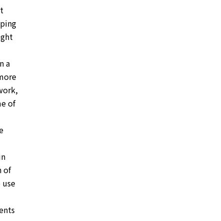
ot
aping
ught
n a
 more
work,
me of
e
in
 of
o use
vents