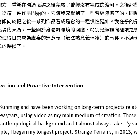
地方，重新在時過境遷之後完成了曾經沒有完成的渡河。之後那
是從這一件作品開始的，它讓我感覺到了一些曾經忽略了的，同
會傾向於把之後一系列作品看成是它的一種慣性延伸。我在乎的
出現的東西，一些關於身體對環境的回應，特別是被推向極限之
些使得日常成為虛妄的無意義（無法被意義俘獲）的事件。不過
思的時候了。
ation and Proactive Intervention
n Kunming and have been working on long-term projects rela
ew years, using video as my main medium of creation. These
e anthropological background and I almost always take ‘ye
le, I began my longest project, Strange Terrains, in 2013, 