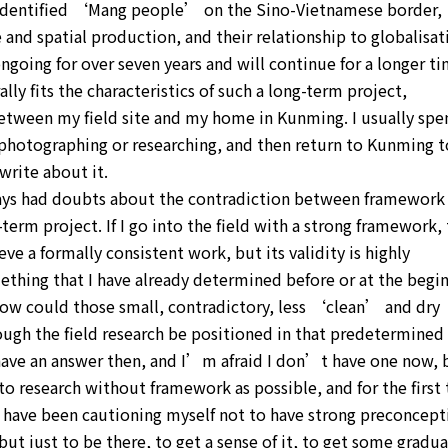
nidentified ‘Mang people’ on the Sino-Vietnamese border,
and spatial production, and their relationship to globalisat
ngoing for over seven years and will continue for a longer ti
lly fits the characteristics of such a long-term project,
between my field site and my home in Kunming. I usually spe
 photographing or researching, and then return to Kunming t
 write about it.
lways had doubts about the contradiction between framework
g-term project. If I go into the field with a strong framework,
ve a formally consistent work, but its validity is highly
mething that I have already determined before or at the begi
How could those small, contradictory, less ‘clean’ and dry
ugh the field research be positioned in that predetermined
ave an answer then, and I’m afraid I don’t have one now, 
to research without framework as possible, and for the first
I have been cautioning myself not to have strong preconcept
but just to be there, to get a sense of it, to get some gradua