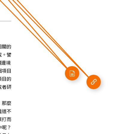
相關的
成。譬
越邊境
個項目
項目的
或者研
，那麼
難道不
滾打而
中呢？