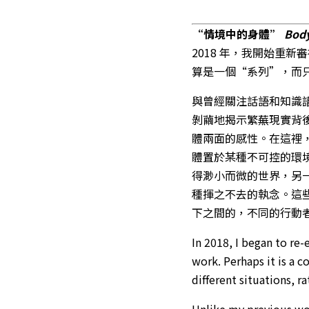
“情境中的身體”
Body
2018 年，我開始重
算是一個“系列”，而
與曾經關注話語和知識
剝繭地揭示繁蕪現實背
體兩面的感性。在這裡
體置於某種不可控的環
得渺小而微的世界，另
種揮之不去的執念。這
下之間的，不同的行動
In 2018, I began to re
work. Perhaps it is a 
different situations, r