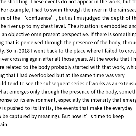
he shooting. These events do not appear in the work, but t
 For example, I had to swim through the river in the rain sea
ture of the ‘confluence’, but as I misjudged the depth of t
 the river up to my chest level. The situation is embodied an
an objective omnipresent perspective. If there is something
ng that is perceived through the presence of the body, thro
. So in 2018 I went back to the place where I failed to cros
river crossing again after all those years. All the works that I 
re related to the body probably started with that work, whi
g that I had overlooked but at the same time was very
ld tend to see the subsequent series of works as an extensi
at emerges only through the presence of the body, somet
ponse to its environment, especially the intensity that emer
is pushed to its limits, the events that make the everyday
o be captured by meaning). But now it’s time to keep
ain.