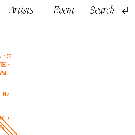
Artists
Event
位。現
相關。
的邏
。
. He
m
hor’s
s,