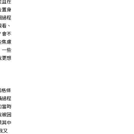
並且在
去置身
個過程
觀看、
？會不
些焦慮
，一些
我更想
，
風格條
攝過程
如當時
我被困
果其中
我又