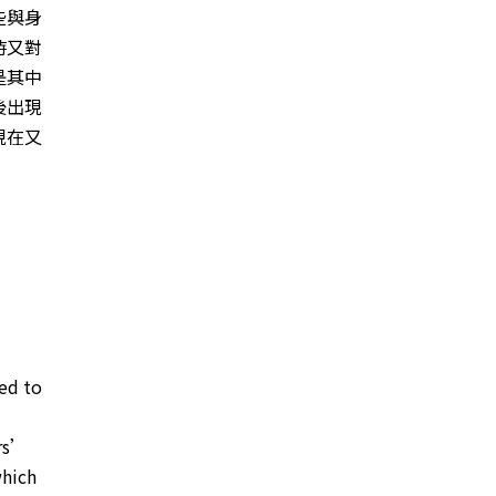
些與身
時又對
是其中
後出現
現在又
ted to
ars’
which