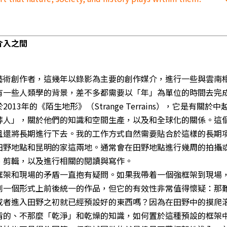
介入之間
藝術創作者，這幾年以錄影為主要的創作媒介，進行一些與雲南
有一些人類學的背景，差不多都需要以「年」為單位的時間去完
13年的《陌生地形》（Strange Terrains），它是有關於中
莽人」，關於他們的知識和空間生產，以及和全球化的關係。這
且還將長期進行下去。我的工作方式自然需要貼合於這樣的長期
田野地點和昆明的家這兩地。通常會在田野地點進行幾周的拍攝
、剪輯，以及進行相關的閱讀與寫作。
框架和現場的矛盾一直抱有疑問。如果我帶着一個強框架到現場
到一個形式上前後統一的作品，但它的有效性非常值得懷疑：那
或者進入田野之初就已經預設好的東西嗎？因為在田野中的摸爬
盾的、不那麼「乾淨」和乾燥的知識，如何置於這種預設的框架