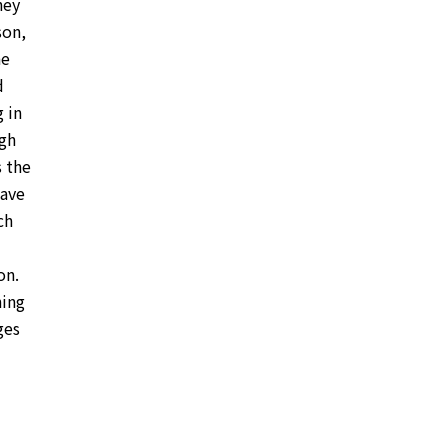
hey
son,
he
d
 in
ugh
s the
have
ch
on.
hing
ges