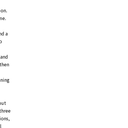
ion.
me.
nd a
o
 and
 then
nning
but
 three
ions,
l