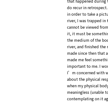
that happened during t
do recur in retrospect.
in order to take a pic
river, I was trapped in
cannot be viewed from 
it, it must be somethi
the medium of the body
river, and finished the 
made since then that a
made me feel somethin
important to me. I wou
I’m concerned with wh
about the physical res
when my physical body 
meaningless (unable t
contemplating on it ag