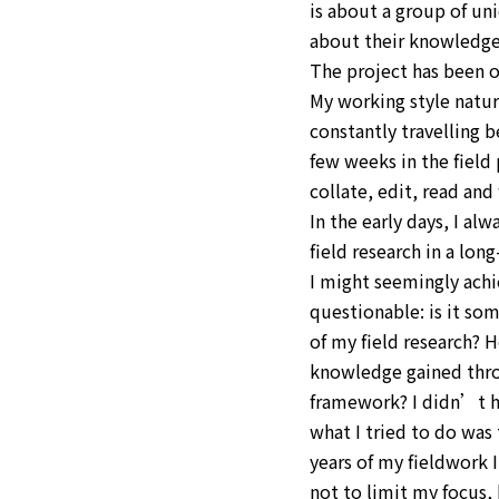
is about a group of u
about their knowledge 
The project has been o
My working style natura
constantly travelling 
few weeks in the field
collate, edit, read and
In the early days, I a
field research in a lon
I might seemingly achie
questionable: is it so
of my field research? 
knowledge gained thro
framework? I didn’t h
what I tried to do was 
years of my fieldwork 
not to limit my focus, 