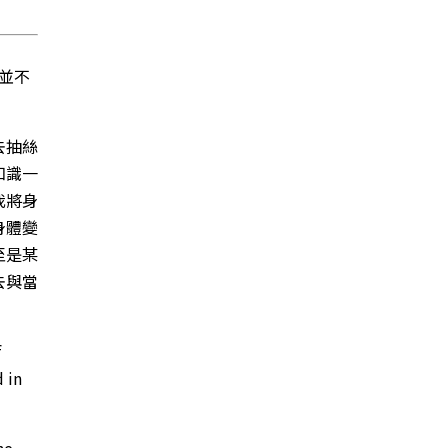
也並不
去抽絲
知識一
我將身
身體變
至是某
去與當
f
d in