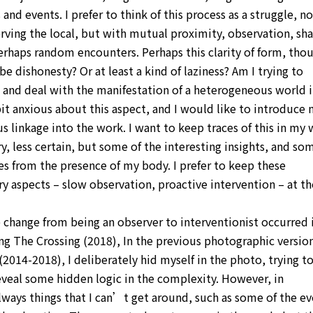
 and events. I prefer to think of this process as a struggle, n
rving the local, but with mutual proximity, observation, sh
rhaps random encounters. Perhaps this clarity of form, tho
 dishonesty? Or at least a kind of laziness? Am I trying to
and deal with the manifestation of a heterogeneous world i
t anxious about this aspect, and I would like to introduce
linkage into the work. I want to keep traces of this in my 
y, less certain, but some of the interesting insights, and so
es from the presence of my body. I prefer to keep these
y aspects – slow observation, proactive intervention – at th
he change from being an observer to interventionist occurred 
g The Crossing (2018), In the previous photographic version
(2014-2018), I deliberately hid myself in the photo, trying t
reveal some hidden logic in the complexity. However, in
always things that I can’t get around, such as some of the e