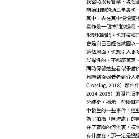
我當時沒有答案，現在
開始田野的頭三年裏也
其中，去在其中慢慢獲
看作是一個搏鬥的過程
形塑和齟齬。也許這種
會是自己已經在試圖以
這個層面，也想引入更
試探性的，不那麼篤定
同時保留這些看似矛盾
具體到從觀看者到介入者
Crossing, 2018）
2014-2018）的
分縷析，揭示一些隱藏
中發生的一些事件。這
為了拍攝「匯流處」的
在了齊胸的河流裏。這
有什麼在，那一定是通過