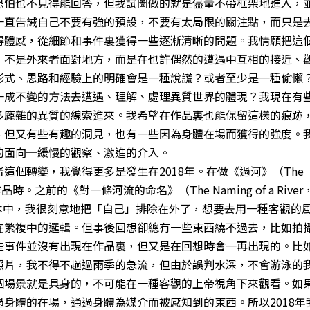
恐怕也不見得能回答，但我試圖做的就是儘量不帶框架地進入，
一直告誡自己不要有強的預設，不要有太局限的關注點，而只是
得體感，從細節和事件裏獲得一些逐漸清晰的問題。我情願把這
，不是外來者面對地方，而是在也許偶然的遭遇中互相的接近、
形式、思路和經驗上的明確會是一種說謊？或者至少是一種偷懶
一成不變的方法去遭遇、理解、處理異質世界的體現？我現在有
多龐雜的異質的線索進來。我希望在作品裏也能保留這樣的痕跡
、但又有些有趣的洞見，也有一些因為身體在場而獲得的強度。
的面向─緩慢的觀察、激進的介入。
這個轉變，我覺得更多是發生在2018年。在做《過河》（The
那件作品時。之前的《對一條河流的命名》（The Naming of a River
照片版本中，我很刻意地把「自己」排除在外了，想要去用一種客觀的
在繁複中的邏輯。但事後回想卻總有一些東西繞不過去，比如拍
些事件並沒有出現在作品裏，但又是在回想時會一再出現的。比
照片，我不得不趟過雨季的急流，但由於誤判水深，不會游泳的
個場景就是具身的，不可能在一種客觀的上帝視角下來觀看。如
身體的在場，通過身體為媒介而被感知到的東西。所以2018年