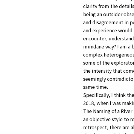
clarity from the details
being an outsider obse
and disagreement in pe
and experience would be
encounter, understand 
mundane way? I am a bi
complex heterogeneous 
some of the explorator
the intensity that com
seemingly contradictor
same time.
Specifically, I think t
2018, when I was makin
The Naming of a River 
an objective style to 
retrospect, there are 