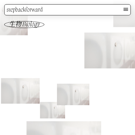
stepbackforward
生物 Biology