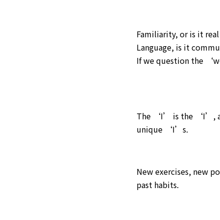
Familiarity, or is it re
Language, is it commu
If we question the ‘
The ‘I’ is the ‘I’, a
unique ‘I’s.
New exercises, new poss
past habits.