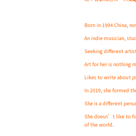
Born in 1994 China, no
An indie musician, stu
Seeking different arti
Art for her is nothing m
Likes to write about p
In 2019, she formed the
She is a different pers
She doesn’t like to fi
of the world.