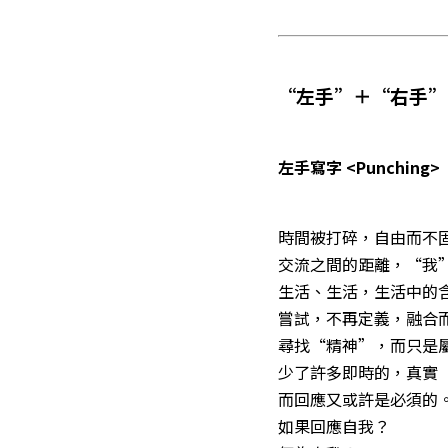
“左手”＋“右手”＜
左手寫字 <Punching>
時間被打碎，自由而不
交流之間的距離，“我
生活、生活，生活中的
嘗試，不再定義，融合
尋找“精神”，而只是
少了許多即時的，真實
而回應又或許是必須的
如果回應自我？