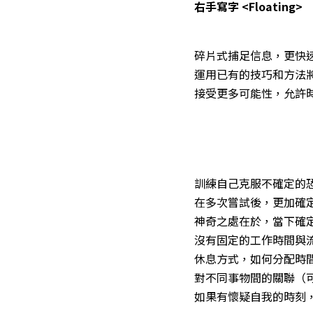
右手寫字 <Floating>
碎片式捕足信息，更快
運用已有的技巧和方法
接受更多可能性，允許
訓練自己克服不確定的
在多次嘗試後，更加確
神奇之處在於，當下確
沒有固定的工作時間與
休息方式，如何分配時
對不同事物間的關聯（
如果有懷疑自我的時刻