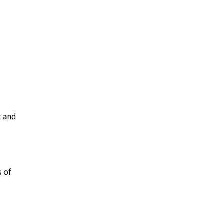
t and
s of