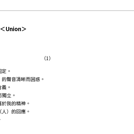
Union＞
（1）
固定。
”的聲音清晰而困惑。
含義。
而獨立。
屬於我的精神。
（人）的回應。
。