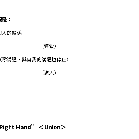
況是：
與人的關係
（導致）
（零溝通，與自我的溝通也停止）
（進入）
Right Hand” ＜Union＞