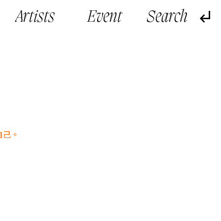
Artists
Event
自己。