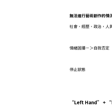
無法進行藝術創作的情
社會、經歷、政治，人
情緒困擾－＞自我否定
停止狀態
“Left Hand” + “