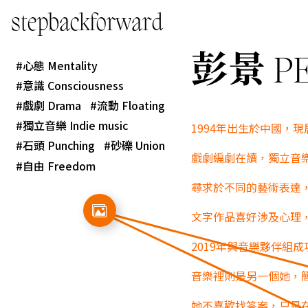
stepbackforward
彭景 PE
心態 Mentality
意識 Consciousness
戲劇 Drama
流動 Floating
獨立音樂 Indie music
1994年出生於中國，
石頭 Punching
砂礫 Union
戲劇編劇在讀，獨立音
自由 Freedom
尋求於不同的藝術表達
文字作品喜好涉及心理
2019年與音樂夥伴組成項目ha
音樂裡則是另一個她，
她不喜歡找答案，只是