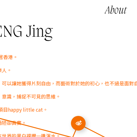
About
NG Jing
現居香港。
樂人。
，可以讓她獲得片刻自由，而藝術對於她的初心，也不過是面對
，意識，捕捉不可見的思維。
ppy little cat。
簡陋卻真實。
在世界的黑白裡攪一攤渾水。