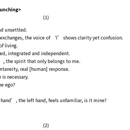
Punching>
(1)
nd unsettled.
exchanges, the voice of ‘I’ shows clarity yet confusion.
of living.
ned, integrated and independent.
’, the spirit that only belongs to me.
ntaneity, real [human] response.
 is necessary.
he ego?
hand’, the left hand, feels unfamiliar, is it mine?
(2)