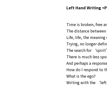
Left Hand Writing <
Time is broken, free a
The distance between 
Life, life, the meaning 
Trying, no longer defi
The search for ‘spirit
There is much less spo
And perhaps a response
How do I respond to t
What is the ego?
Writing with the ‘left 