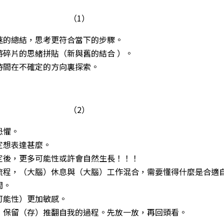
（1）
速的總結，思考更符合當下的步驟。
將碎片的思緒拼貼（新與舊的結合 ）。
時間在不確定的方向裏探索。
（2）
恐懼。
定想表達甚麼。
定後，更多可能性或許會自然生長！！！
流程，（大腦）休息與（大腦）工作混合，需要懂得什麼是合適
間。
可能性）更加敏感。
，保留（存）推翻自我的過程。先放一放，再回頭看。